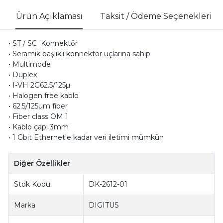
Ürün Açıklaması
Taksit / Ödeme Seçenekleri
• ST / SC Konnektör
• Seramik başlıklı konnektör uçlarına sahip
• Multimode
• Duplex
• I-VH 2G62.5/125µ
• Halogen free kablo
• 62.5/125µm fiber
• Fiber class OM 1
• Kablo çapı 3mm
• 1 Gbit Ethernet'e kadar veri iletimi mümkün
Diğer Özellikler
Stok Kodu
DK-2612-01
Marka
DIGITUS