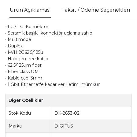
Ürün Açıklaması
Taksit / Ödeme Seçenekleri
• LC / LC Konnektör
• Seramik başlıklı konnektör uçlarına sahip
• Multimode
• Duplex
• I-VH 2G62.5/125µ
• Halogen free kablo
• 62.5/125µm fiber
• Fiber class OM 1
• Kablo çapı 3mm
• 1 Gbit Ethernet'e kadar veri iletimi mümkün
Diğer Özellikler
Stok Kodu
DK-2633-02
Marka
DIGITUS