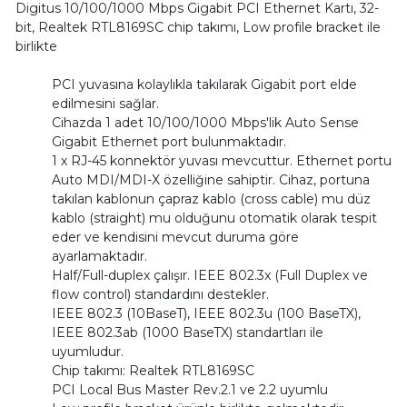
Digitus 10/100/1000 Mbps Gigabit PCI Ethernet Kartı, 32-
bit, Realtek RTL8169SC chip takımı, Low profile bracket ile
birlikte
PCI yuvasına kolaylıkla takılarak Gigabit port elde
edilmesini sağlar.
Cihazda 1 adet 10/100/1000 Mbps'lik Auto Sense
Gigabit Ethernet port bulunmaktadır.
1 x RJ-45 konnektör yuvası mevcuttur. Ethernet portu
Auto MDI/MDI-X özelliğine sahiptir. Cihaz, portuna
takılan kablonun çapraz kablo (cross cable) mu düz
kablo (straight) mu olduğunu otomatik olarak tespit
eder ve kendisini mevcut duruma göre
ayarlamaktadır.
Half/Full-duplex çalışır. IEEE 802.3x (Full Duplex ve
flow control) standardını destekler.
IEEE 802.3 (10BaseT), IEEE 802.3u (100 BaseTX),
IEEE 802.3ab (1000 BaseTX) standartları ile
uyumludur.
Chip takımı: Realtek RTL8169SC
PCI Local Bus Master Rev.2.1 ve 2.2 uyumlu