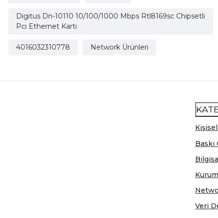
Digitus Dn-10110 10/100/1000 Mbps Rtl8169sc Chipsetli
Pcı Ethernet Kartı
4016032310778
Network Ürünleri
KAT
Kişisel
Baskı 
Bilgis
Kurum
Netwo
Veri D