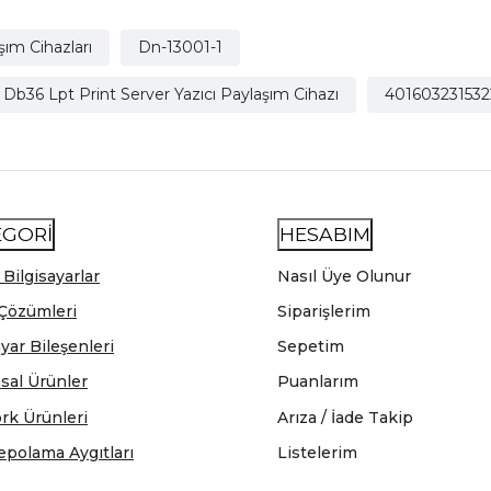
şım Cihazları
Dn-13001-1
 Db36 Lpt Print Server Yazıcı Paylaşım Cihazı
401603231532
EGORİ
HESABIM
 Bilgisayarlar
Nasıl Üye Olunur
Çözümleri
Siparişlerim
ayar Bileşenleri
Sepetim
sal Ürünler
Puanlarım
rk Ürünleri
Arıza / İade Takip
epolama Aygıtları
Listelerim