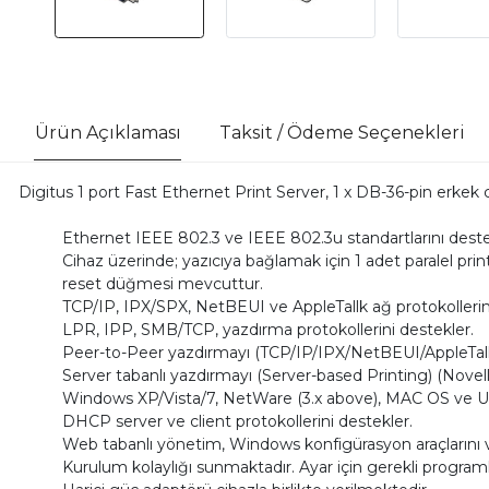
Ürün Açıklaması
Taksit / Ödeme Seçenekleri
Digitus 1 port Fast Ethernet Print Server, 1 x DB-36-pin erkek 
Ethernet IEEE 802.3 ve IEEE 802.3u standartlarını deste
Cihaz üzerinde; yazıcıya bağlamak için 1 adet paralel pr
reset düğmesi mevcuttur.
TCP/IP, IPX/SPX, NetBEUI ve AppleTallk ağ protokollerini
LPR, IPP, SMB/TCP, yazdırma protokollerini destekler.
Peer-to-Peer yazdırmayı (TCP/IP/IPX/NetBEUI/AppleTalk
Server tabanlı yazdırmayı (Server-based Printing) (Nove
Windows XP/Vista/7, NetWare (3.x above), MAC OS ve Unix
DHCP server ve client protokollerini destekler.
Web tabanlı yönetim, Windows konfigürasyon araçlarını
Kurulum kolaylığı sunmaktadır. Ayar için gerekli program