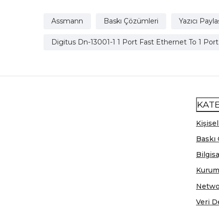
Assmann
Baskı Çözümleri
Yazıcı Payla
Digitus Dn-13001-1 1 Port Fast Ethernet To 1 Port
KAT
Kişisel
Baskı 
Bilgis
Kurum
Netwo
Veri D