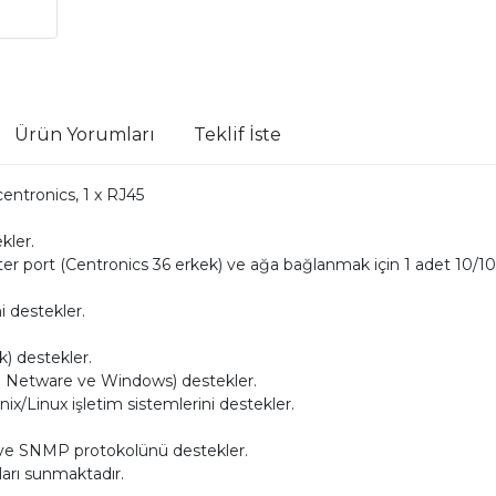
Ürün Yorumları
Teklif İste
centronics, 1 x RJ45
kler.
inter port (Centronics 36 erkek) ve ağa bağlanmak için 1 adet 10/
 destekler.
) destekler.
ll Netware ve Windows) destekler.
/Linux işletim sistemlerini destekler.
 ve SNMP protokolünü destekler.
ları sunmaktadır.