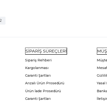
2
SİPARİŞ SÜREÇLERİ
MÜŞ
Sipariş Rehberi
Müşte
Kargolanması
Mesaf
Garanti Şartları
Gizlil
Arızalı Ürün Prosedürü
Yasal
Ürün İade Prosedürü
Banka
Garanti Şartları
İletiş