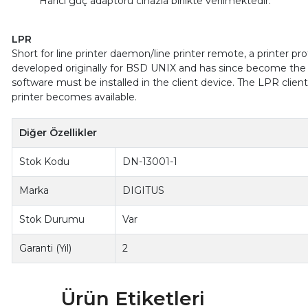
Harici güç adaptörü cihazla birlikte verilmektedir.
LPR
Short for line printer daemon/line printer remote, a printer 
developed originally for BSD UNIX and has since become the de
software must be installed in the client device. The LPR client
printer becomes available.
Diğer Özellikler
Stok Kodu
DN-13001-1
Marka
DIGITUS
Stok Durumu
Var
Garanti (Yıl)
2
Ürün Etiketleri