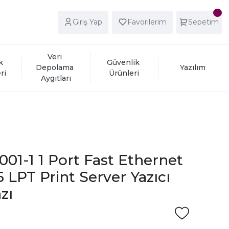
Giriş Yap
Favorilerim
Sepetim
Veri 
k 
Güvenlik 
Depolama 
Yazılım
ri
Ürünleri
Aygıtları
001-1 1 Port Fast Ethernet
 LPT Print Server Yazıcı
zı