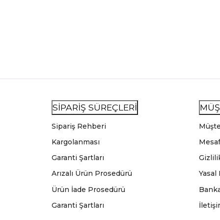
SİPARİŞ SÜREÇLERİ
MÜŞ
Sipariş Rehberi
Müşte
Kargolanması
Mesaf
Garanti Şartları
Gizlil
Arızalı Ürün Prosedürü
Yasal
Ürün İade Prosedürü
Banka
Garanti Şartları
İletiş