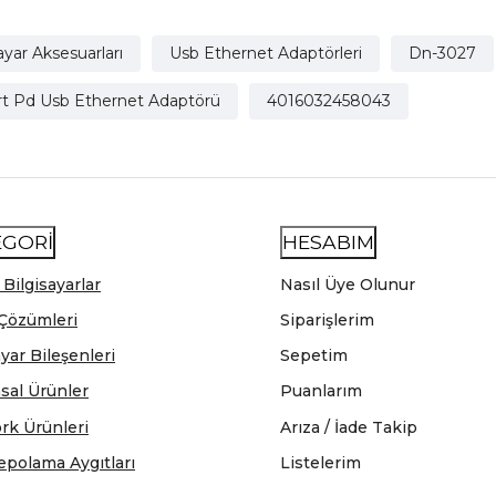
ayar Aksesuarları
Usb Ethernet Adaptörleri
Dn-3027
ort Pd Usb Ethernet Adaptörü
4016032458043
EGORİ
HESABIM
 Bilgisayarlar
Nasıl Üye Olunur
Çözümleri
Siparişlerim
ayar Bileşenleri
Sepetim
sal Ürünler
Puanlarım
rk Ürünleri
Arıza / İade Takip
epolama Aygıtları
Listelerim