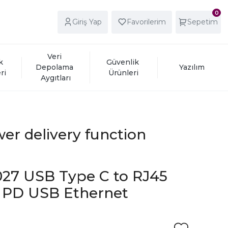
0
Giriş Yap
Favorilerim
Sepetim
Veri 
k 
Güvenlik 
Depolama 
Yazılım
ri
Ürünleri
Aygıtları
er delivery function
027 USB Type C to RJ45
t PD USB Ethernet