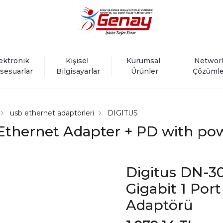
ektronik 
Kişisel 
Kurumsal 
Networ
sesuarlar
Bilgisayarlar
Ürünler
Çözümle
usb ethernet adaptörleri
DIGITUS
Ethernet Adapter + PD with pow
Digitus DN-3
Gigabit 1 Por
Adaptörü