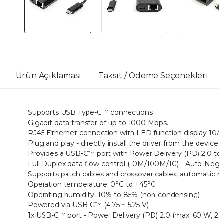
Ürün Açıklaması
Taksit / Ödeme Seçenekleri
Supports USB Type-C™ connections
Gigabit data transfer of up to 1000 Mbps.
RJ45 Ethernet connection with LED function display 1
Plug and play - directly install the driver from the device 
Provides a USB-C™ port with Power Delivery (PD) 2.0 t
Full Duplex data flow control (10M/100M/1G) - Auto-Neg
Supports patch cables and crossover cables, automatic
Operation temperature: 0°C to +45°C
Operating humidity: 10% to 85% (non-condensing)
Powered via USB-C™ (4.75 ~ 5.25 V)
1x USB-C™ port - Power Delivery (PD) 2.0 (max. 60 W, 20