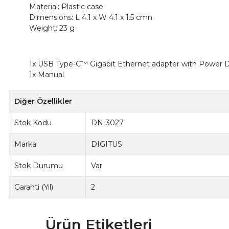
Material: Plastic case
Dimensions: L 4.1 x W 4.1 x 1.5 cmn
Weight: 23 g
1x USB Type-C™ Gigabit Ethernet adapter with Power D
1x Manual
Diğer Özellikler
Stok Kodu
DN-3027
Marka
DIGITUS
Stok Durumu
Var
Garanti (Yıl)
2
Ürün Etiketleri