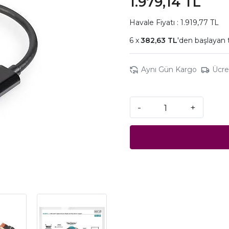
1.979,14 TL
Havale Fiyatı : 1.919,77 TL
382,63 TL
'den başlayan 
Aynı Gün Kargo
Ücre
-
+