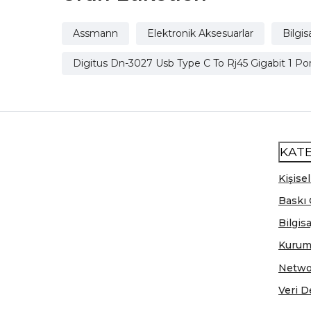
Assmann
Elektronik Aksesuarlar
Bilgis
Digitus Dn-3027 Usb Type C To Rj45 Gigabit 1 P
KAT
Kişisel
Baskı 
Bilgis
Kurum
Netwo
Veri D