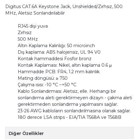
Digitus CAT.6A Keystone Jack, Unshielded/Zırhsız, 500
MHz, Aletsiz Sonlandırılabilir
RJ45 dişi yuva
Zırhsız
500 MHz
Altın Kaplama Kalınlığı: 50 microinch
Dış kaplama: ABS halojensiz, UL 94 V0
Kontak hammaddesi Fosfor bronz
Kontak Kaplaması: Nikel, altın kaplama 0.6 μ
Hammadde PCB: FR4, 1.2 mm kalınlık
Mating döngüsü: ≥ 750
Çalışma ısısı: -10 °C ~+50 °C
Kablo Sonlandırması: Aletsiz, elle. Herhangi bir
sonlandırma aleti gerektirmeyen dizayn - çakma aleti
gerektirmeden sonlandırma yapılmasını sağlar.
23-26 AWG kabloların sonlandırılmasına olanak sağlar.
180 derece LSA strips - EIA/TIA T568A ve T568B
Diğer Özellikler