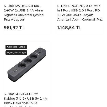
S-Link SW-KC028 100-
S-Link SPG3-PD20 1.5 Mt 3
240W 2xUSB 2.4A Akım
lü 1 Port USB 2.0 1 Port PD
Sigortalı Universal Çevirici
20W 306 Joule Beyaz
Priz Adaptör
Anahtarlı Akım Korumalı Priz
961,92
TL
1.148,54
TL
S-Link SPG03U 1.5 Mt
Kablou 3 lü 2x USB 5v 2.4A
100% Bakır 750 Joule