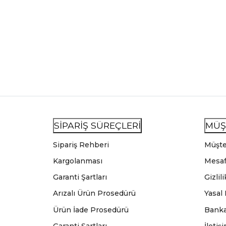
SİPARİŞ SÜREÇLERİ
MÜŞ
Sipariş Rehberi
Müşte
Kargolanması
Mesaf
Garanti Şartları
Gizlil
Arızalı Ürün Prosedürü
Yasal
Ürün İade Prosedürü
Banka
Garanti Şartları
İletiş