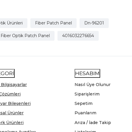
tik Ürünleri
Fiber Patch Panel
Dn-96201
 Fiber Optik Patch Panel
4016032276654
EGORİ
HESABIM
 Bilgisayarlar
Nasıl Üye Olunur
Çözümleri
Siparişlerim
ayar Bileşenleri
Sepetim
sal Ürünler
Puanlarım
rk Ürünleri
Arıza / İade Takip
epolama Aygıtları
Listelerim