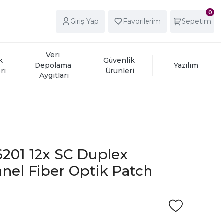
0
Giriş Yap
Favorilerim
Sepetim
Veri 
k 
Güvenlik 
Depolama 
Yazılım
ri
Ürünleri
Aygıtları
6201 12x SC Duplex
nel Fiber Optik Patch