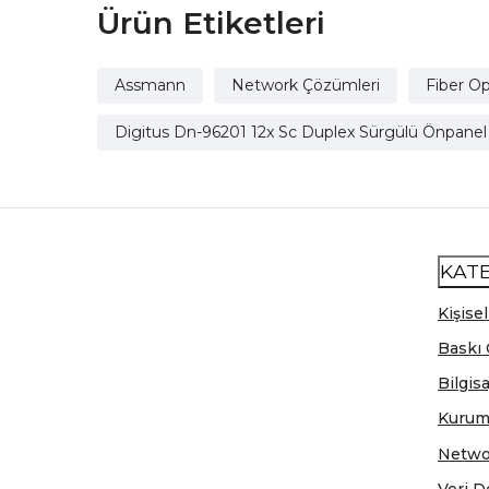
Ürün Etiketleri
Assmann
Network Çözümleri
Fiber Op
Digitus Dn-96201 12x Sc Duplex Sürgülü Önpanel
KAT
Kişisel
Baskı 
Bilgis
Kurum
Netwo
Veri D