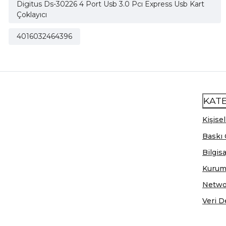
Digitus Ds-30226 4 Port Usb 3.0 Pcı Express Usb Kart
Çoklayıcı
4016032464396
KAT
Kişisel
Baskı 
Bilgis
Kurum
Netwo
Veri D