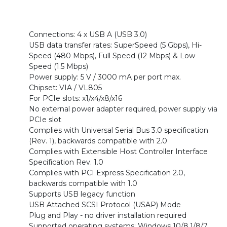
Connections: 4 x USB A (USB 3.0)
USB data transfer rates: SuperSpeed (5 Gbps), Hi-
Speed (480 Mbps), Full Speed (12 Mbps) & Low
Speed (1.5 Mbps)
Power supply: 5 V / 3000 mA per port max.
Chipset: VIA / VL805
For PCIe slots: x1/x4/x8/x16
No external power adapter required, power supply via
PCIe slot
Complies with Universal Serial Bus 3.0 specification
(Rev. 1), backwards compatible with 2.0
Complies with Extensible Host Controller Interface
Specification Rev. 1.0
Complies with PCI Express Specification 2.0,
backwards compatible with 1.0
Supports USB legacy function
USB Attached SCSI Protocol (USAP) Mode
Plug and Play - no driver installation required
Supported operating systems: Windows 10/8.1/8/7,