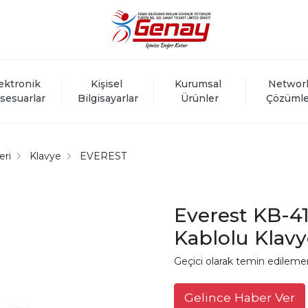
ektronik 
Kişisel 
Kurumsal 
Networ
sesuarlar
Bilgisayarlar
Ürünler
Çözümle
eri
Klavye
EVEREST
Everest KB-4
Kablolu Klavy
Geçici olarak temin edileme
Gelince Haber Ver