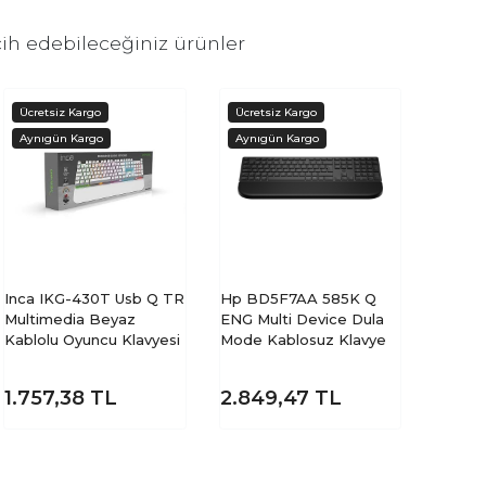
ih edebileceğiniz ürünler
Inca IKG-430T Usb Q TR
Hp BD5F7AA 585K Q
Multimedia Beyaz
ENG Multi Device Dula
Kablolu Oyuncu Klavyesi
Mode Kablosuz Klavye
1.757,38
TL
2.849,47
TL