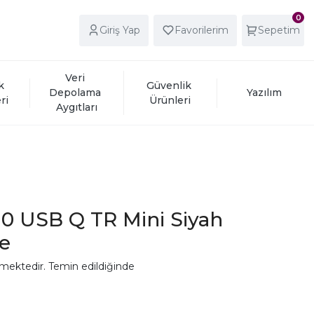
0
Giriş Yap
Favorilerim
Sepetim
Veri 
k 
Güvenlik 
Depolama 
Yazılım
ri
Ürünleri
Aygıtları
10 USB Q TR Mini Siyah
e
mektedir. Temin edildiğinde