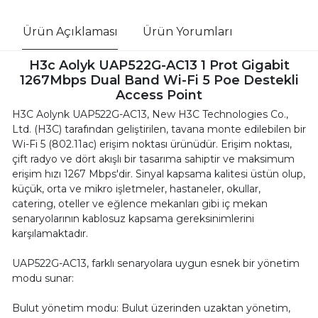
Ürün Açıklaması
Ürün Yorumları
H3c Aolyk UAP522G-AC13 1 Prot Gigabit
1267Mbps Dual Band Wi-Fi 5 Poe Destekli
Access Point
H3C Aolynk UAP522G-AC13, New H3C Technologies Co.,
Ltd. (H3C) tarafından geliştirilen, tavana monte edilebilen bir
Wi-Fi 5 (802.11ac) erişim noktası ürünüdür. Erişim noktası,
çift radyo ve dört akışlı bir tasarıma sahiptir ve maksimum
erişim hızı 1267 Mbps'dir. Sinyal kapsama kalitesi üstün olup,
küçük, orta ve mikro işletmeler, hastaneler, okullar,
catering, oteller ve eğlence mekanları gibi iç mekan
senaryolarının kablosuz kapsama gereksinimlerini
karşılamaktadır.
UAP522G-AC13, farklı senaryolara uygun esnek bir yönetim
modu sunar:
Bulut yönetim modu: Bulut üzerinden uzaktan yönetim,