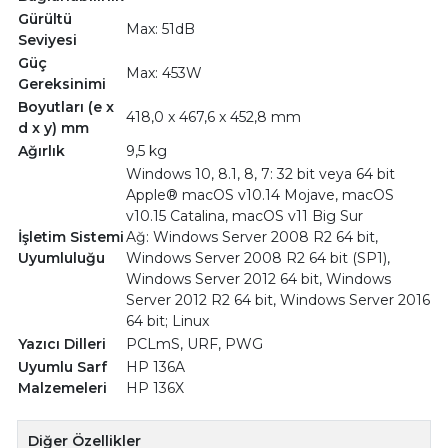
Gürültü
Max: 51dB
Seviyesi
Güç
Max: 453W
Gereksinimi
Boyutları (e x
418,0 x 467,6 x 452,8 mm
d x y) mm
Ağırlık
9,5 kg
Windows 10, 8.1, 8, 7: 32 bit veya 64 bit
Apple® macOS v10.14 Mojave, macOS
v10.15 Catalina, macOS v11 Big Sur
İşletim Sistemi
Ağ: Windows Server 2008 R2 64 bit,
Uyumluluğu
Windows Server 2008 R2 64 bit (SP1),
Windows Server 2012 64 bit, Windows
Server 2012 R2 64 bit, Windows Server 2016
64 bit; Linux
Yazıcı Dilleri
PCLmS, URF, PWG
Uyumlu Sarf
HP 136A
Malzemeleri
HP 136X
Diğer Özellikler