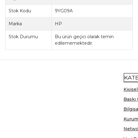
Stok Kodu
9YG09A
Marka
HP
Stok Durumu
Bu ürün geçici olarak temin
edilememektedir.
KAT
Kişisel
Baskı 
Bilgis
Kurum
Netwo