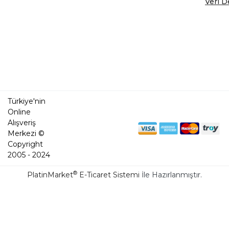
Veri D
Türkiye'nin
Online
Alışveriş
Merkezi ©
Copyright
2005 - 2024
®
PlatinMarket
E-Ticaret Sistemi
İle Hazırlanmıştır.