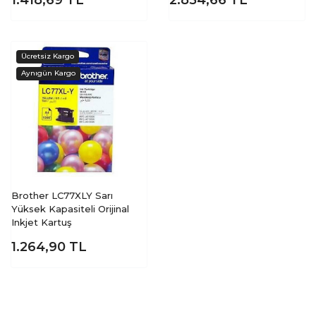
1.418,69
TL
2.854,66
TL
Brother LC77XLY Sarı
Yüksek Kapasiteli Orijinal
Inkjet Kartuş
1.264,90
TL