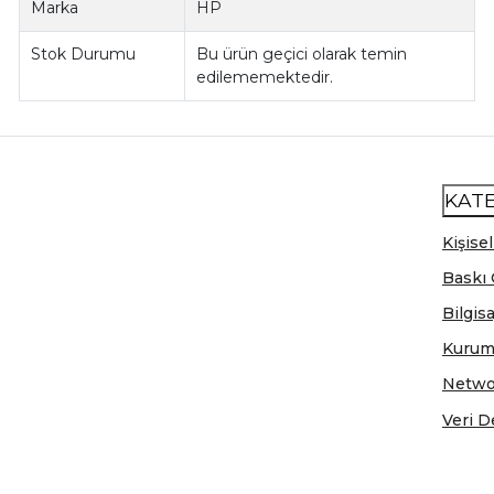
Marka
HP
Stok Durumu
Bu ürün geçici olarak temin
edilememektedir.
KAT
Kişisel
Baskı 
Bilgis
Kurum
Netwo
Veri D