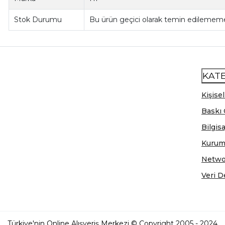
Stok Durumu
Bu ürün geçici olarak temin edilememe
KAT
Kişisel
Baskı 
Bilgis
Kurum
Netwo
Veri D
Türkiye'nin Online Alışveriş Merkezi © Copyright 2005 - 2024