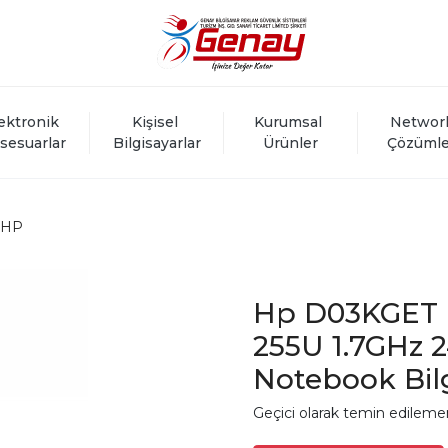
ektronik 
Kişisel 
Kurumsal 
Networ
sesuarlar
Bilgisayarlar
Ürünler
Çözümle
HP
Hp D03KGET P
255U 1.7GHz 
Notebook Bil
Geçici olarak temin edileme