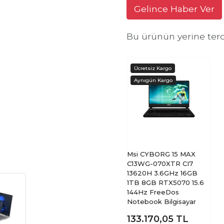
Gelince Haber Ver
Bu ürünün yerine terc
Msi CYBORG 15 MAX
C13WG-070XTR CI7
13620H 3.6GHz 16GB
1TB 8GB RTX5070 15.6
144Hz FreeDos
Notebook Bilgisayar
133.170,05
TL