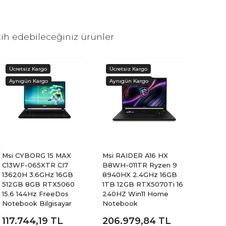
ih edebileceğiniz ürünler
Msi CYBORG 15 MAX
Msi RAIDER A16 HX
C13WF-065XTR CI7
B8WH-011TR Ryzen 9
13620H 3.6GHz 16GB
8940HX 2.4GHz 16GB
512GB 8GB RTX5060
1TB 12GB RTX5070Ti 16
15.6 144Hz FreeDos
240HZ Win11 Home
Notebook Bilgisayar
Notebook
117.744,19
TL
206.979,84
TL