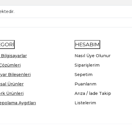
ktedir.
EGORİ
HESABIM
 Bilgisayarlar
Nasıl Üye Olunur
Çözümleri
Siparişlerim
ayar Bileşenleri
Sepetim
sal Ürünler
Puanlarım
rk Ürünleri
Arıza / İade Takip
epolama Aygıtları
Listelerim