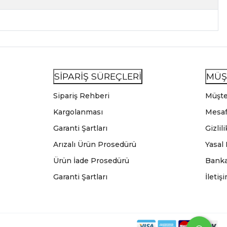
SİPARİŞ SÜREÇLERİ
MÜŞ
Sipariş Rehberi
Müşte
Kargolanması
Mesaf
Garanti Şartları
Gizlil
Arızalı Ürün Prosedürü
Yasal
Ürün İade Prosedürü
Banka
Garanti Şartları
İletiş