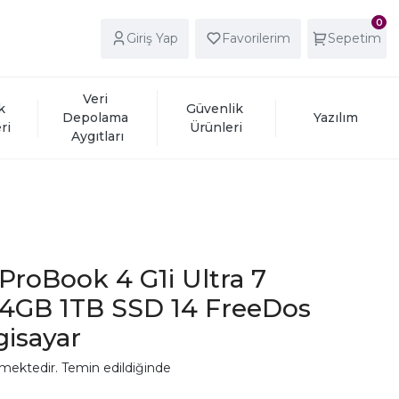
0
Giriş Yap
Favorilerim
Sepetim
Veri 
k 
Güvenlik 
Depolama 
Yazılım
ri
Ürünleri
Aygıtları
roBook 4 G1i Ultra 7
24GB 1TB SSD 14 FreeDos
gisayar
mektedir. Temin edildiğinde