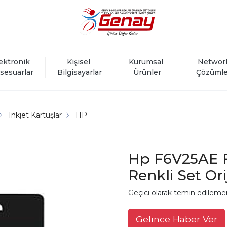
ektronik 
Kişisel 
Kurumsal 
Networ
sesuarlar
Bilgisayarlar
Ürünler
Çözümle
Inkjet Kartuşlar
HP
Hp F6V25AE F
Renkli Set Ori
Geçici olarak temin edileme
Gelince Haber Ver