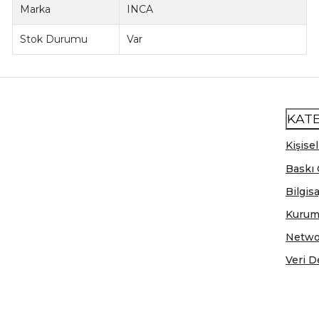
Marka
INCA
Stok Durumu
Var
KAT
Kişisel
Baskı 
Bilgis
Kurum
Netwo
Veri D