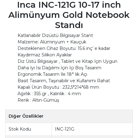
Inca INC-121G 10-17 inch
Alimünyum Gold Notebook
Standı
Katlanabilir Dizüstü Bilgisayar Stant
Malzeme: Alüminyum + Kauçuk
Desteklenen Cihaz Boyutu: 15.6 inç’ e kadar
Kaydırmaz Silikon Ayaklar
Diz Üstü Bilgisayar , Tablet ve Kitap İçin Uygun
Daha İyi Isı Dağılımı İçin İçi Boş Tasarım
Ergonomik Tasarım İle 18° lik Açı
Basit Tasarım, Taşınabilir ve Kullanımı Rahat
Kapalı Ürün Boyutu : 232,5*214*68 mm
Ağırlık : 355 gr , Kalınlık : 4 mm
Renk : Altın-Gümüş
Diğer Özellikler
Stok Kodu
INC-121G