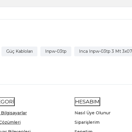
Güç Kabloları
Inpw-03tp
Inca Inpw-03tp 3 Mt 3x
EGORİ
HESABIM
 Bilgisayarlar
Nasıl Üye Olunur
Çözümleri
Siparişlerim
ayar Bileşenleri
Sepetim