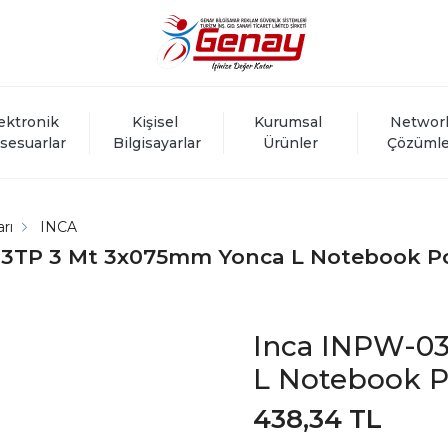
ektronik 
Kişisel 
Kurumsal 
Networ
sesuarlar
Bilgisayarlar
Ürünler
Çözümle
rı
INCA
3TP 3 Mt 3x075mm Yonca L Notebook P
Inca INPW-0
L Notebook 
438,34 TL