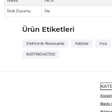
Marka
INCA
Stok Durumu
Var
Ürün Etiketleri
Elektronik Aksesuarlar
Kablolar
Inca
8697980467392
KAT
Kişisel
Baskı 
Bilgis