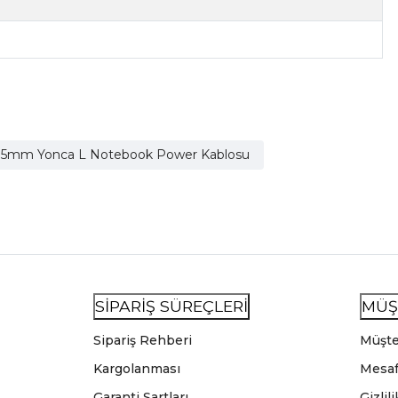
075mm Yonca L Notebook Power Kablosu
SİPARİŞ SÜREÇLERİ
MÜŞ
Sipariş Rehberi
Müşte
Kargolanması
Mesaf
Garanti Şartları
Gizlil