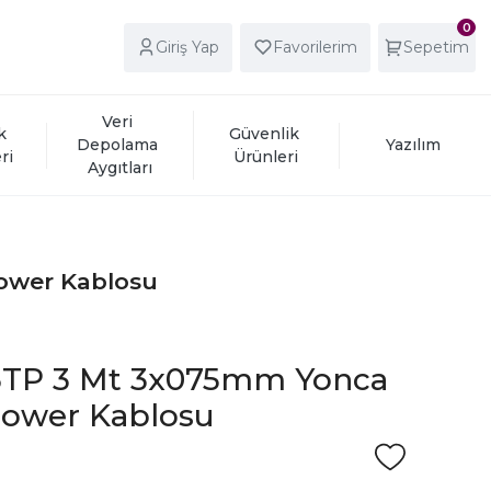
0
Giriş Yap
Favorilerim
Sepetim
Veri 
k 
Güvenlik 
Depolama 
Yazılım
ri
Ürünleri
Aygıtları
ower Kablosu
3TP 3 Mt 3x075mm Yonca
Power Kablosu