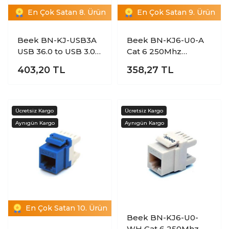
En Çok Satan 8. Ürün
En Çok Satan 9. Ürün
Beek BN-KJ-USB3A
Beek BN-KJ6-U0-A
USB 36.0 to USB 3.0
Cat 6 250Mhz
Keystone USB
Turkuaz Beyaz
403,20
TL
358,27
TL
Couper
Keystone Jack
En Çok Satan 10. Ürün
Beek BN-KJ6-U0-
WH Cat 6 250Mhz