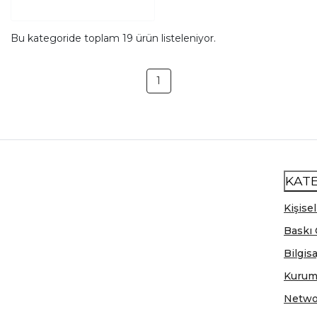
Bu kategoride toplam
19
ürün listeleniyor.
1
KAT
Kişisel
Baskı 
Bilgis
Kurum
Netwo