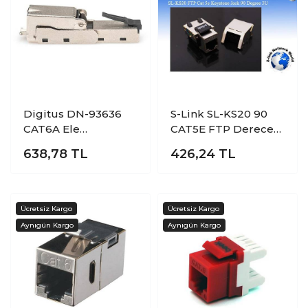
Digitus DN-93636
S-Link SL-KS20 90
CAT6A Ele
CAT5E FTP Derece
sonlandırabilir
3U Kestone Jack
638,78
TL
426,24
TL
Bükülebilir
Keystone Jack