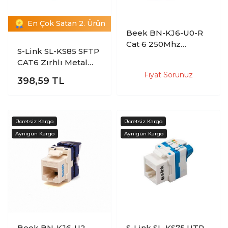
En Çok Satan 2. Ürün
Beek BN-KJ6-U0-R
Cat 6 250Mhz
S-Link SL-KS85 SFTP
Kırmızı Beyaz
CAT6 Zırhlı Metal
Keystone Jack
Kestoen Jack
Fiyat Sorunuz
398,59
TL
Beek BN-KJ6-U2
S-Link SL-KS75 UTP