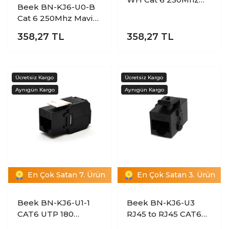
Beek BN-KJ6-U0-B
Beyaz Keystone Jack
Cat 6 250Mhz Mavi
Beyaz Keystone Jack
358,27
TL
358,27
TL
En Çok Satan 7. Ürün
En Çok Satan 3. Ürün
Beek BN-KJ6-U1-1
Beek BN-KJ6-U3
CAT6 UTP 180
RJ45 to RJ45 CAT6A
Derece Dönebilen
UTP Keystone