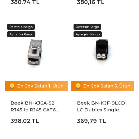
380,74
TL
380,16
TL
Aletsiz Sonlandırma
Coupler
Keystone Jack
En Çok Satan 1. Ürün
En Çok Satan 5. Ürün
Beek BN-KJ6A-S2
Beek BN-KJF-9LCD
RJ45 to RJ45 CAT6A
LC Dublex Single
STP Keystone
Mode Keystone
398,02
TL
369,79
TL
Coupler
Coupler