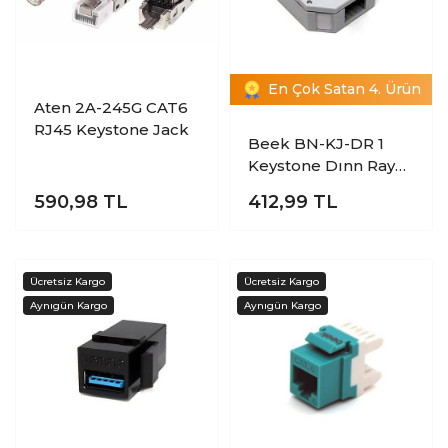
En Çok Satan 4. Ürün
Aten 2A-245G CAT6
RJ45 Keystone Jack
Beek BN-KJ-DR 1
Keystone Dınn Ray
İçin Keystone
590,98
TL
412,99
TL
Muhafazası