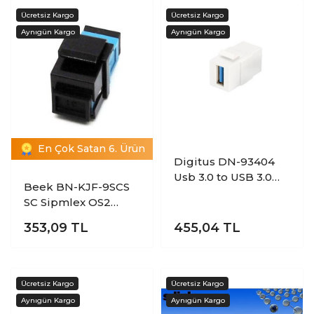
En Çok Satan 6. Ürün
Digitus DN-93404
Usb 3.0 to USB 3.0
Beek BN-KJF-9SCS
Dişi-Dişi Beyaz Usb
SC Sipmlex OS2
Keystone Jack
Keystone Fiber
353,09
TL
455,04
TL
Optik Couper