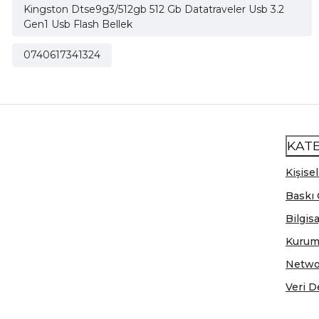
Kingston Dtse9g3/512gb 512 Gb Datatraveler Usb 3.2
Gen1 Usb Flash Bellek
0740617341324
KAT
Kişisel
Baskı 
Bilgis
Kurum
Netwo
Veri D