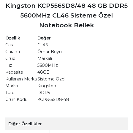
Kingston KCP556SD8/48 48 GB DDR5
5600MHz CL46 Sisteme Özel
Notebook Bellek
Özellik
Değer
Cas
CL46
Garanti
Ömür Boyu
Grup
Markalı
Hız
5600MHz
Kapasite
48GB
Kullanan Marka
Sisteme Özel
Marka
Kingston
Türü
DDR5
Ürün Kodu
KCP556SD8-48
Diğer Özellikler