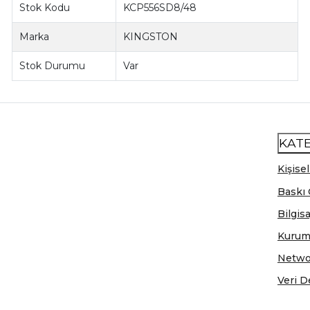
Stok Kodu
KCP556SD8/48
Marka
KINGSTON
Stok Durumu
Var
KAT
Kişisel
Baskı 
Bilgis
Kurum
Netwo
Veri D