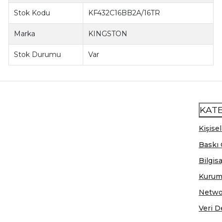
Stok Kodu
KF432C16BB2A/16TR
Marka
KINGSTON
Stok Durumu
Var
KAT
Kişisel
Baskı 
Bilgis
Kurum
Netwo
Veri D