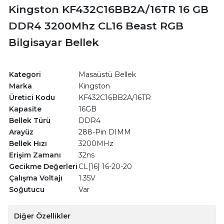
Kingston KF432C16BB2A/16TR 16 GB
DDR4 3200Mhz CL16 Beast RGB
Bilgisayar Bellek
Kategori
Masaüstü Bellek
Marka
Kingston
Üretici Kodu
KF432C16BB2A/16TR
Kapasite
16GB
Bellek Türü
DDR4
Arayüz
288-Pin DIMM
Bellek Hızı
3200MHz
Erişim Zamanı
32ns
Gecikme Değerleri
CL[16] 16-20-20
Çalışma Voltajı
1.35V
Soğutucu
Var
Diğer Özellikler