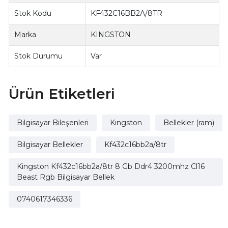
Stok Kodu
KF432C16BB2A/8TR
Marka
KINGSTON
Stok Durumu
Var
Ürün Etiketleri
Bilgisayar Bileşenleri
Kıngston
Bellekler (ram)
Bilgisayar Bellekler
Kf432c16bb2a/8tr
Kingston Kf432c16bb2a/8tr 8 Gb Ddr4 3200mhz Cl16
Beast Rgb Bilgisayar Bellek
0740617346336