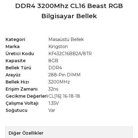
DDR4 3200Mhz CL16 Beast RGB
Bilgisayar Bellek
Kategori
Masaüstü Bellek
Marka
Kingston
Üretici Kodu
KF432C16BB2A/8TR
Kapasite
8GB
Bellek Türü
DDR4
Arayüz
288-Pin DIMM
Bellek Hızı
3200MHz
Erişim Zamanı
32ns
Gecikme Değerleri
CL[16] 16-18-18
Çalışma Voltajı
1.35V
Soğutucu
Var
Diğer Özellikler