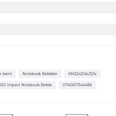
r (ram)
Notebook Bellekler
Kf432s20ıb/32tr
Cl20 Impact Notebook Bellek
0740617344486