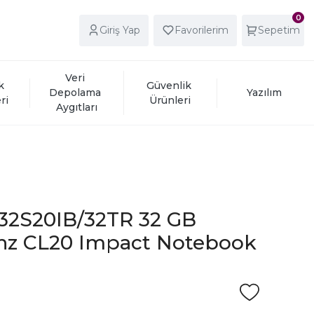
0
Giriş Yap
Favorilerim
Sepetim
Veri 
k 
Güvenlik 
Depolama 
Yazılım
ri
Ürünleri
Aygıtları
32S20IB/32TR 32 GB
z CL20 Impact Notebook