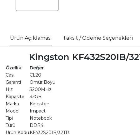
Ürün Açıklaması
Taksit / Ödeme Seçenekleri
Kingston KF432S20IB/3
Özellik
Değer
Cas
CL20
Garanti
Ömür Boyu
Hız
3200MHz
Kapasite
32GB
Marka
Kingston
Model
Impact
Tipi
Notebook
Türü
DDR4
Ürün Kodu
KF432S20IB/32TR