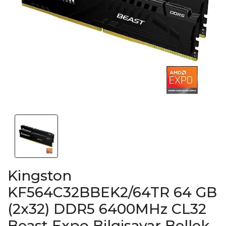
Kingston
KF564C32BBEK2/64TR 64 GB
(2x32) DDR5 6400MHz CL32
Beast Expo Bilgisayar Bellek