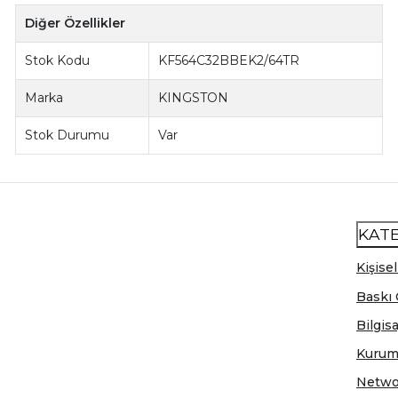
Diğer Özellikler
Stok Kodu
KF564C32BBEK2/64TR
Marka
KINGSTON
Stok Durumu
Var
KAT
Kişisel
Baskı 
Bilgis
Kurum
Netwo