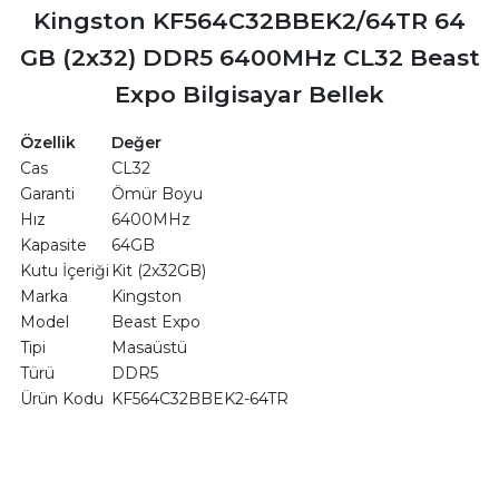
Kingston KF564C32BBEK2/64TR 64
GB (2x32) DDR5 6400MHz CL32 Beast
Expo Bilgisayar Bellek
Özellik
Değer
Cas
CL32
Garanti
Ömür Boyu
Hız
6400MHz
Kapasite
64GB
Kutu İçeriği
Kit (2x32GB)
Marka
Kingston
Model
Beast Expo
Tipi
Masaüstü
Türü
DDR5
Ürün Kodu
KF564C32BBEK2-64TR