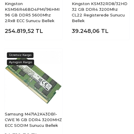
Kingston
Kingston KSM32RD8/32HD
KSM56R46BD4PMI/96HMI
32 GB DDR4 3200Mhz
96 GB DDR5 5600Mhz
CL22 Registerede Sunucu
2Rx8 ECC Sunucu Bellek
Bellek
254.819,52
TL
39.248,06
TL
Samsung M471A2K43DB1-
CWE 16 GB DDR4 3200MHZ
ECC SODIM Sunucu Bellek