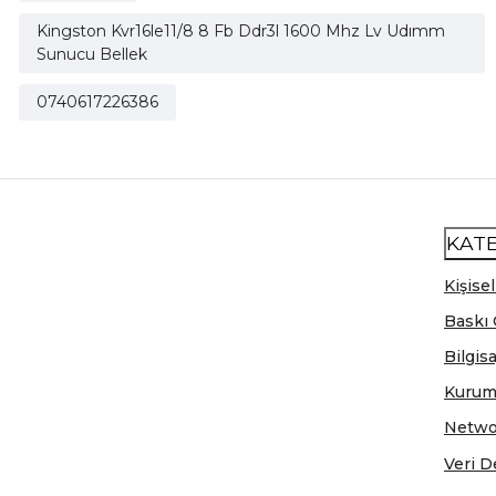
Kingston Kvr16le11/8 8 Fb Ddr3l 1600 Mhz Lv Udımm
Sunucu Bellek
0740617226386
KAT
Kişisel
Baskı 
Bilgis
Kurum
Netwo
Veri D