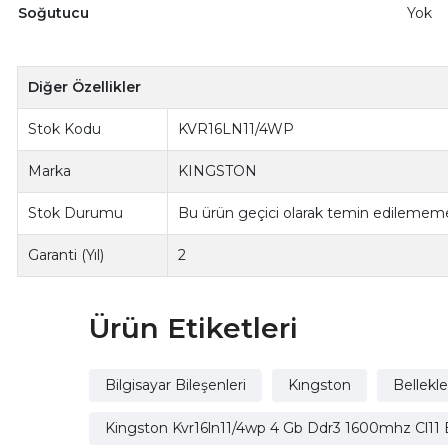
Soğutucu
Yok
Diğer Özellikler
Stok Kodu
KVR16LN11/4WP
Marka
KINGSTON
Stok Durumu
Bu ürün geçici olarak temin edilememe
Garanti (Yıl)
2
Ürün Etiketleri
Bilgisayar Bileşenleri
Kıngston
Bellekle
Kingston Kvr16ln11/4wp 4 Gb Ddr3 1600mhz Cl11 B