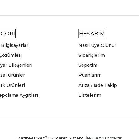
EGORİ
HESABIM
 Bilgisayarlar
Nasıl Üye Olunur
Çözümleri
Siparişlerim
ayar Bileşenleri
Sepetim
sal Ürünler
Puanlarım
rk Ürünleri
Arıza / İade Takip
epolama Aygıtları
Listelerim
®
PlatinMarket
E-Ticaret Sistemi
İle Hazırlanmıştır.