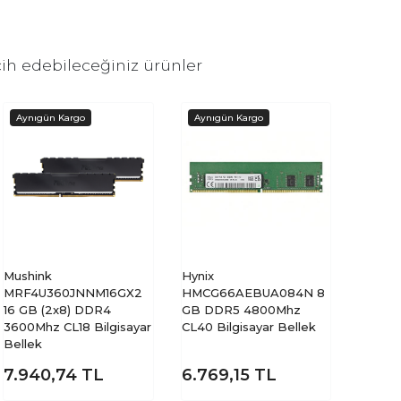
ih edebileceğiniz ürünler
Mushink
Hynix
MRF4U360JNNM16GX2
HMCG66AEBUA084N 8
16 GB (2x8) DDR4
GB DDR5 4800Mhz
3600Mhz CL18 Bilgisayar
CL40 Bilgisayar Bellek
Bellek
7.940,74
TL
6.769,15
TL