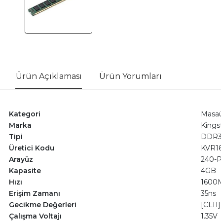
Ürün Açıklaması
Ürün Yorumları
Kategori
Masaü
Marka
Kings
Tipi
DDR
Üretici Kodu
KVR1
Arayüz
240-
Kapasite
4GB
Hızı
1600
Erişim Zamanı
35ns
Gecikme Değerleri
[CL11]
Çalışma Voltajı
1.35V