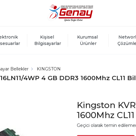
ektronik 
Kişisel 
Kurumsal 
Networ
sesuarlar
Bilgisayarlar
Ürünler
Çözümle
sayar Bellekler
KINGSTON
16LN11/4WP 4 GB DDR3 1600Mhz CL11 Bilg
Kingston KV
1600Mhz CL11 
Geçici olarak temin edileme