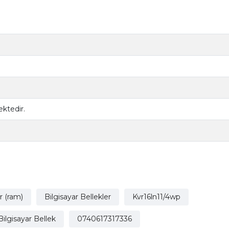
ktedir.
r (ram)
Bilgisayar Bellekler
Kvr16ln11/4wp
ilgisayar Bellek
0740617317336