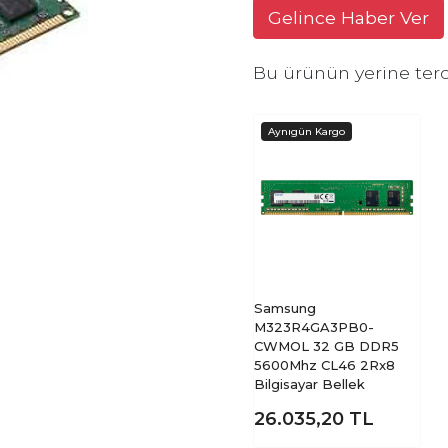
Gelince Haber Ver
Bu ürünün yerine terc
Samsung
M323R4GA3PB0-
CWMOL 32 GB DDR5
5600Mhz CL46 2Rx8
Bilgisayar Bellek
26.035,20
TL