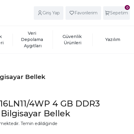
0
Giriş Yap
Favorilerim
Sepetim
Veri 
k 
Güvenlik 
Depolama 
Yazılım
ri
Ürünleri
Aygıtları
isayar Bellek
R16LN11/4WP 4 GB DDR3
Bilgisayar Bellek
mektedir. Temin edildiğinde