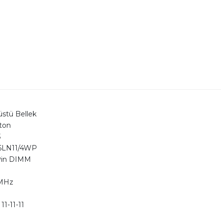
stü Bellek
ton
3
6LN11/4WP
Pin DIMM
MHz
 11-11-11