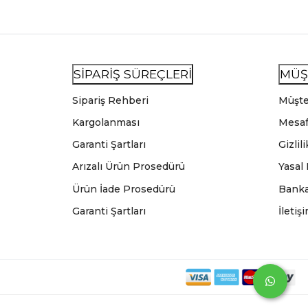
SİPARİŞ SÜREÇLERİ
MÜŞ
Sipariş Rehberi
Müşte
Kargolanması
Mesaf
Garanti Şartları
Gizlil
Arızalı Ürün Prosedürü
Yasal
Ürün İade Prosedürü
Banka
Garanti Şartları
İletiş