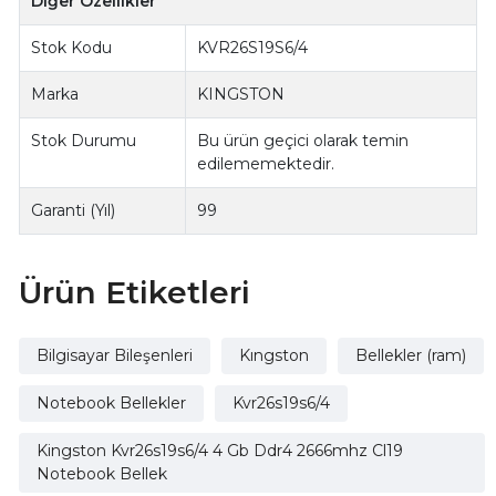
Diğer Özellikler
Stok Kodu
KVR26S19S6/4
Marka
KINGSTON
Stok Durumu
Bu ürün geçici olarak temin
edilememektedir.
Garanti (Yıl)
99
Ürün Etiketleri
Bilgisayar Bileşenleri
Kıngston
Bellekler (ram)
Notebook Bellekler
Kvr26s19s6/4
Kingston Kvr26s19s6/4 4 Gb Ddr4 2666mhz Cl19
Notebook Bellek