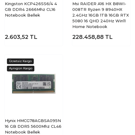
Kingston KCP426SS6/4 4
Msi RAIDER A16 HX B8WI-
GB DDR4 2666Mhz CL16
008TR Ryzen 9 8940HX
Notebook Bellek
2.4GHz 16GB 1TB 16GB RTX
5080 16 QHD 240Hz Win11
Home Notebook
2.603,52
TL
228.458,88
TL
Hynix HMCG78AGBSA095N
16 GB DDR5 5600Mhz CL46
Notebook Bellek