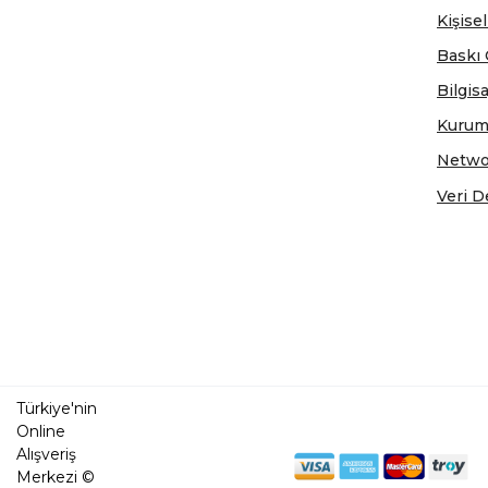
Kişisel
Baskı 
Bilgis
Kurum
Netwo
Veri D
Türkiye'nin
Online
Alışveriş
Merkezi ©