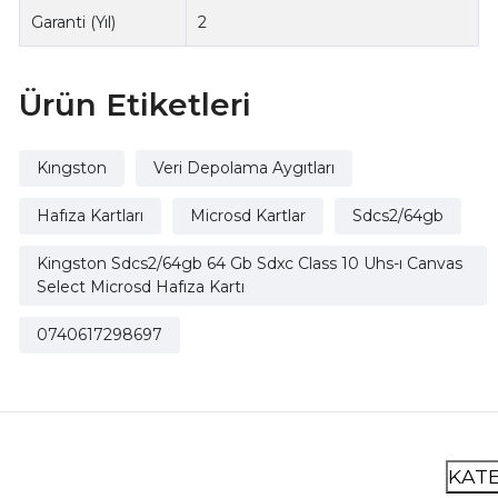
Garanti (Yıl)
2
Ürün Etiketleri
Kıngston
Veri Depolama Aygıtları
Hafıza Kartları
Microsd Kartlar
Sdcs2/64gb
Kingston Sdcs2/64gb 64 Gb Sdxc Class 10 Uhs-ı Canvas
Select Microsd Hafıza Kartı
0740617298697
KAT