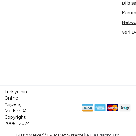
Bilgis
Kurum
Netwo
Veri D
Türkiye'nin
Online
Alışveriş
Merkezi ©
Copyright
2005 - 2024
®
PlatinMarket
E-Ticaret Sistemi
İle Hazırlanmıştır.