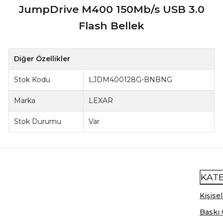
JumpDrive M400 150Mb/s USB 3.0
Flash Bellek
Diğer Özellikler
Stok Kodu
LJDM400128G-BNBNG
Marka
LEXAR
Stok Durumu
Var
KAT
Kişisel
Baskı 