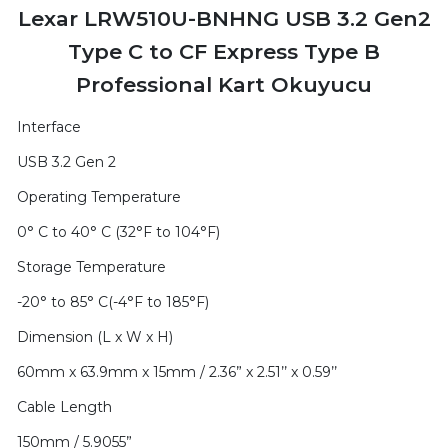
Lexar LRW510U-BNHNG USB 3.2 Gen2
Type C to CF Express Type B
Professional Kart Okuyucu
Interface
USB 3.2 Gen 2
Operating Temperature
0° C to 40° C (32°F to 104°F)
Storage Temperature
-20° to 85° C(-4°F to 185°F)
Dimension (L x W x H)
60mm x 63.9mm x 15mm / 2.36” x 2.51’’ x 0.59’’
Cable Length
150mm / 5.9055”