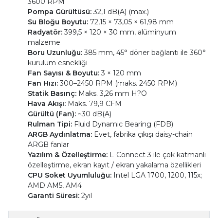
3600 RPM
Pompa Gürültüsü:
32,1 dB(A) (max.)
Su Bloğu Boyutu:
72,15 × 73,05 × 61,98 mm
Radyatör:
399,5 × 120 × 30 mm, alüminyum
malzeme
Boru Uzunluğu:
385 mm, 45° döner bağlantı ile 360°
kurulum esnekliği
Fan Sayısı & Boyutu:
3 × 120 mm
Fan Hızı:
300–2450 RPM (maks. 2450 RPM)
Statik Basınç:
Maks. 3,26 mm H?O
Hava Akışı:
Maks. 79,9 CFM
Gürültü (Fan):
~30 dB(A)
Rulman Tipi:
Fluid Dynamic Bearing (FDB)
ARGB Aydınlatma:
Evet, fabrika çıkışı daisy-chain
ARGB fanlar
Yazılım & Özelleştirme:
L-Connect 3 ile çok katmanlı
özelleştirme, ekran kayıt / ekran yakalama özellikleri
CPU Soket Uyumluluğu:
Intel LGA 1700, 1200, 115x;
AMD AM5, AM4
Garanti Süresi:
2yıl