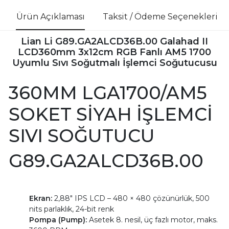
Ürün Açıklaması
Taksit / Ödeme Seçenekleri
Lian Li G89.GA2ALCD36B.00 Galahad II
LCD360mm 3x12cm RGB Fanlı AM5 1700
Uyumlu Sıvı Soğutmalı İşlemci Soğutucusu
360MM LGA1700/AM5
SOKET SİYAH İŞLEMCİ
SIVI SOĞUTUCU
G89.GA2ALCD36B.00
Ekran:
2,88″ IPS LCD – 480 × 480 çözünürlük, 500
nits parlaklık, 24-bit renk
Pompa (Pump):
Asetek 8. nesil, üç fazlı motor, maks.