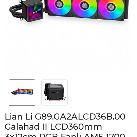
Lian Li G89.GA2ALCD36B.00
Galahad II LCD360mm
3x12cm RGB Fanlı AM5 1700