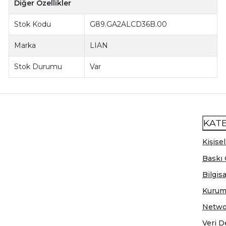
Diğer Özellikler
Stok Kodu
G89.GA2ALCD36B.00
Marka
LIAN
Stok Durumu
Var
KAT
Kişisel
Baskı 
Bilgis
Kurum
Netwo
Veri D