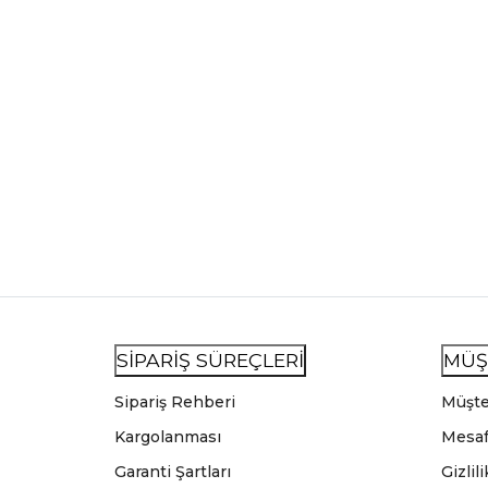
SİPARİŞ SÜREÇLERİ
MÜŞ
Sipariş Rehberi
Müşte
Kargolanması
Mesaf
Garanti Şartları
Gizlil