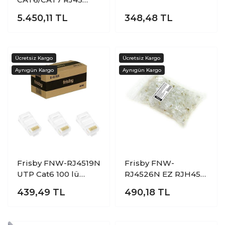
8P8C Awg22-23
5.450,11
TL
348,48
TL
Kılavuzlu Konnektör
(100 lü Paket)
Frisby FNW-RJ4519N
Frisby FNW-
UTP Cat6 100 lü
RJ4526N EZ RJH45
Paket RJ45
CAT5 Yeni Nesil
439,49
TL
490,18
TL
Konnektör
Delikli Konnektör