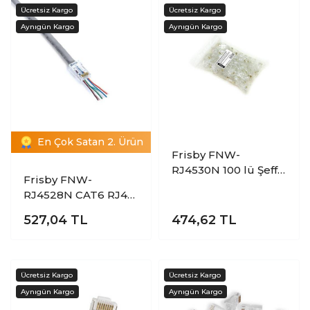
En Çok Satan 2. Ürün
Frisby FNW-
RJ4530N 100 lü Şeffaf
Frisby FNW-
CAT5 Modüler
RJ4528N CAT6 RJ45
Konnektör
Yeni Nesil Delikli 100
527,04
TL
474,62
TL
lü Konnektör