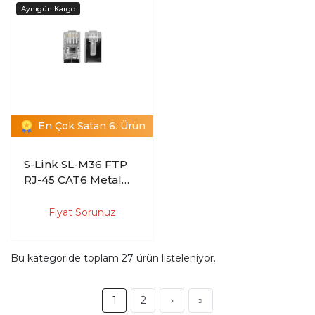
En Çok Satan 6. Ürün
S-Link SL-M36 FTP
RJ-45 CAT6 Metal
100 lü Paket RJ45
Konnektör
Fiyat Sorunuz
Bu kategoride toplam
27
ürün listeleniyor.
1
2
›
»