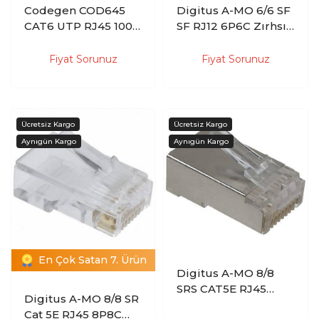
Codegen COD645
Digitus A-MO 6/6 SF
CAT6 UTP RJ45 100
SF RJ12 6P6C Zırhsız
lü Paket Konnektör
0.6Âµ Konnektör
(100 lü Paket)
Fiyat Sorunuz
Fiyat Sorunuz
En Çok Satan 7. Ürün
Digitus A-MO 8/8
SRS CAT5E RJ45
Digitus A-MO 8/8 SR
8P8C Zırhlı 0.6µ
Cat 5E RJ45 8P8C