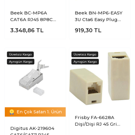
Beek BC-MP6A
Beek BN-MP6-EASY
CAT6A RJ45 8P8C
3U Cta6 Easy Plug
AWG22-23 Kılavuzlu
Konnektör (100 lü
3.348,86
TL
919,30
TL
Konnektör (100 lü
Paket)
Paket)
En Çok Satan 1. Ürün
Frisby FA-6628A
Dişi/Dişi RJ 45 Gri
Digitus AK-219604
Ara Barel
CAT6/CAT7 RJ45