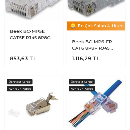
En Çok Satan 4. Ürün
Beek BC-MP5E
CAT5E RJ45 8P8C
Beek BC-MP6-FR
Zırhsız Yuvarlak
CAT6 8P8P RJ45
Kablo Tipi
0.8µ Altın Kaplama
Konnektör (100 lü
853,63
TL
1.116,29
TL
RJ45 Konnektör (100
Paket)
lü Paket)