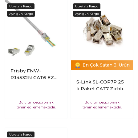
En Çok Satan 3. Ürün
Frisby FNW-
RJ4532N CAT6 EZ
S-Link SL-COP7P 25
RJ45 100 lü paket
li Paket CAT7 Zırhlı
yeni nesil Konnektör
Jack Konnektör
Bu ürün geçici olarak
Bu ürün geçici olarak
temin edilememektedir.
temin edilememektedir.