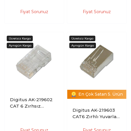
Konnektör (100 lü
Zırhsız Yuvarlak
Paket)
Kablo Tipi 0.6
Fiyat Sorunuz
Fiyat Sorunuz
Modüler Fiş (100 lü
Paket)
En Çok Satan 5. Ürün
Digitus AK-219602
CAT 6 Zırhsız
Digitus AK-219603
Ekransız Klavuzlu
CAT6 Zırhlı Yuvarlak
Konnektör (100 lü
Kablo İçin Modüler
Paket)
Konnektör (100 lü
Fiyat Sorunuz
Fiyat Sorunuz