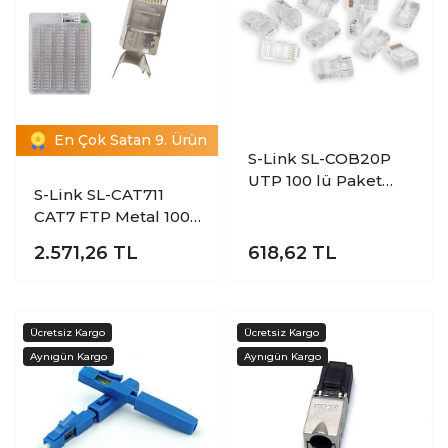
En Çok Satan 9. Ürün
S-Link SL-COB20P
UTP 100 lü Paket
S-Link SL-CAT711
Lüks RJ-45
CAT7 FTP Metal 100
Konnektör Jack
lü Paket Modüler
2.571,26
TL
618,62
TL
Konnektör