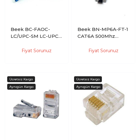
Beek BC-FAOC-
Beek BN-MP6A-FT-1
LC/UPC-SM LC-UPC
CAT6A 500Mhz
Single Mode Hızlı
10Gbps Szırhlı
Konnektör
Aletsiz Sonlandırma
Fiyat Sorunuz
Fiyat Sorunuz
Saha Tipi Konnektör