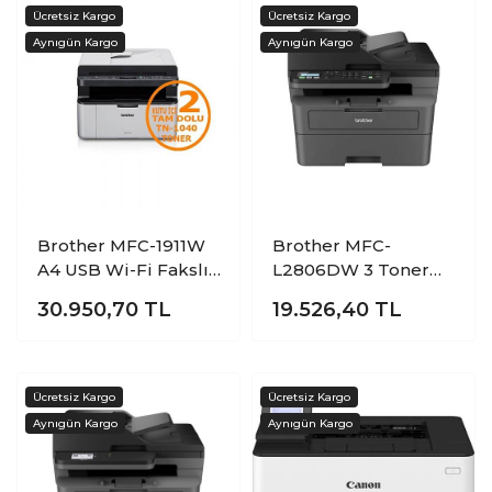
Brother MFC-1911W
Brother MFC-
A4 USB Wi-Fi Fakslı
L2806DW 3 Toner
Çok Fonksiyonlu 2
USB ETHERNET WİFİ
30.950,70
TL
19.526,40
TL
Tonerli Mono Laser
A4 Faxlı Dublex Çok
Yazıcı
Fonksiyonlu Mono
Lazer Yazıcı