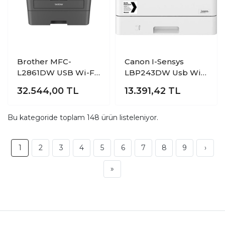
Brother MFC-
Canon I-Sensys
L2861DW USB Wi-Fİ
LBP243DW Usb Wi-
A4 Dubleks Çok
Fi Eth A4 Mono Laser
32.544,00
TL
13.391,42
TL
Fonksiyonlu Lazer
Yazıcı
Yazıcı
Bu kategoride toplam
148
ürün listeleniyor.
1
2
3
4
5
6
7
8
9
›
»