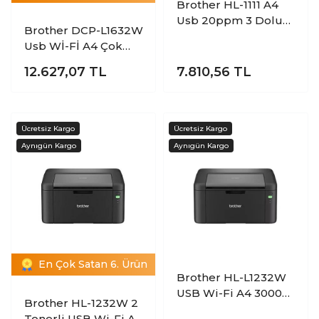
Brother HL-1111 A4
Usb 20ppm 3 Dolu
Brother DCP-L1632W
Toner li Mono Lazer
Usb Wİ-Fİ A4 Çok
Yazıcı
Fonksiyonlu Mono
12.627,07
TL
7.810,56
TL
Lazer Yazıcı
En Çok Satan 6. Ürün
Brother HL-L1232W
USB Wi-Fi A4 3000
Brother HL-1232W 2
Sayfalık Dolu Tonerli
Tonerli USB Wi-Fi A4