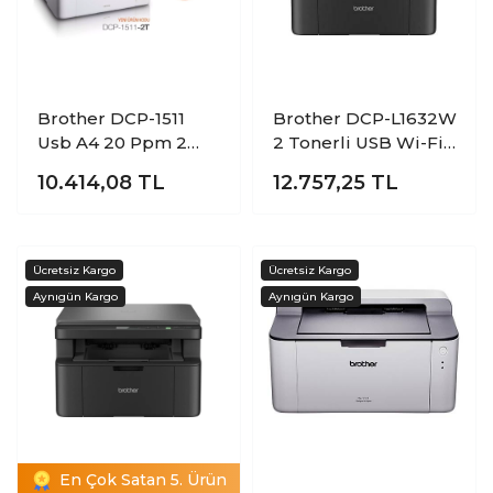
Brother DCP-1511
Brother DCP-L1632W
Usb A4 20 Ppm 2
2 Tonerli USB Wi-Fi
Toner li Çok
A4 Çok Fonksiyonlu
10.414,08
TL
12.757,25
TL
Fonksiyonlu Mono
Mono Lazer Yazıcı
Lazer Yazıcı
En Çok Satan 5. Ürün