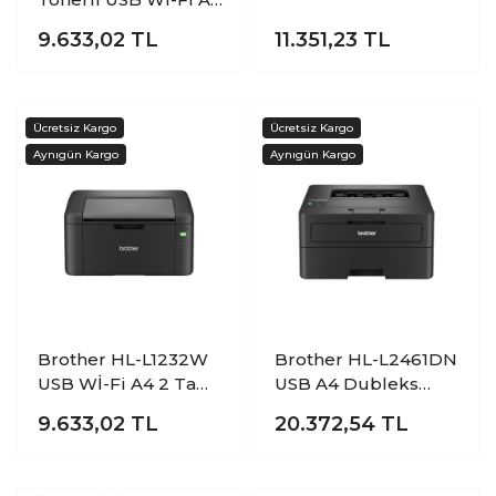
Mono Lazer Yazıcı
Mono Lazer Yazıcı
9.633,02
TL
11.351,23
TL
Brother HL-L1232W
Brother HL-L2461DN
USB Wİ-Fi A4 2 Tam
USB A4 Dubleks
Dolu Tonerli Mono
Mono Lazer Yazıcı
9.633,02
TL
20.372,54
TL
Lazer Yazıcı