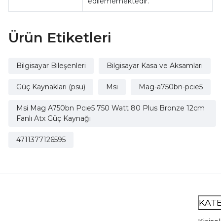
edilememektedir.
Ürün Etiketleri
Bilgisayar Bileşenleri
Bilgisayar Kasa ve Aksamları
Güç Kaynakları (psu)
Msı
Mag-a750bn-pcıe5
Msi Mag A750bn Pcıe5 750 Watt 80 Plus Bronze 12cm
Fanlı Atx Güç Kaynağı
4711377126595
KAT