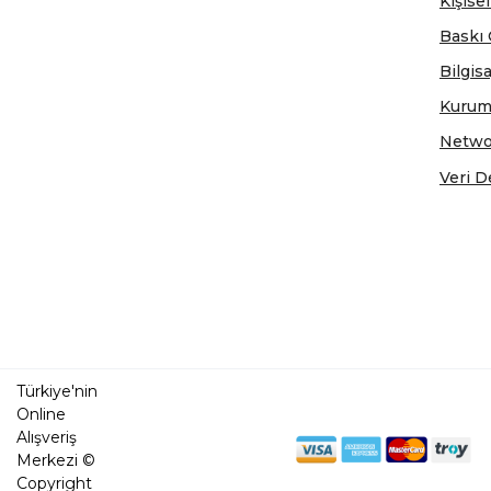
Kişisel
Baskı 
Bilgis
Kurum
Netwo
Veri D
Türkiye'nin
Online
Alışveriş
Merkezi ©
Copyright