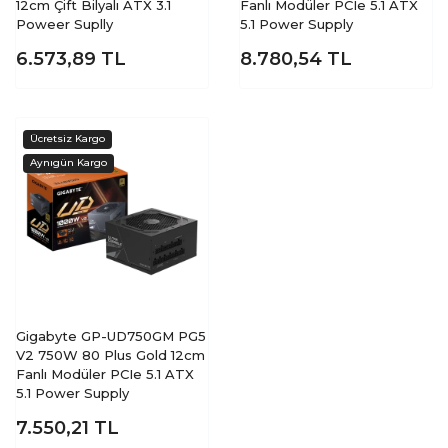
12cm Çift Bilyalı ATX 3.1
Fanlı Modüler PCIe 5.1 ATX
Poweer Suplly
5.1 Power Supply
6.573,89
TL
8.780,54
TL
Gigabyte GP-UD750GM PG5
V2 750W 80 Plus Gold 12cm
Fanlı Modüler PCIe 5.1 ATX
5.1 Power Supply
7.550,21
TL