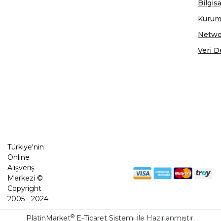
Bilgis
Kurum
Netwo
Veri D
Türkiye'nin
Online
Alışveriş
Merkezi ©
Copyright
2005 - 2024
®
PlatinMarket
E-Ticaret Sistemi
İle Hazırlanmıştır.