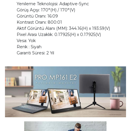
Yenileme Teknolojisi: Adaptive-Sync
Görüş Açışı: 170°(H) / 170°(V)
Görüntü Oranı: 16:09
Kontrast Oranı: 800:01
Aktif Görüntü Alanı (MM): 344.16(H) x 193.59(V)
Pixel Arası Uzaklık: 0.17925(H) x 0.17925(V)
Vesa: Yok
Renk : Siyah
Garanti Süresi: 2 Yıl