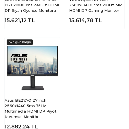
1920x1080 1ms 240Hz HDMI
2560x1140 0.3ms 210Hz MM
DP Siyah Oyuncu Monitörü
HDMI DP Gaming Monitör
15.621,12
TL
15.614,78
TL
Asus BE27AQ 27 inch
2560x1440 5ms 75Hz
Multimedia HDMI DP Piyot
Kurumsal Monitör
12.882,24
TL