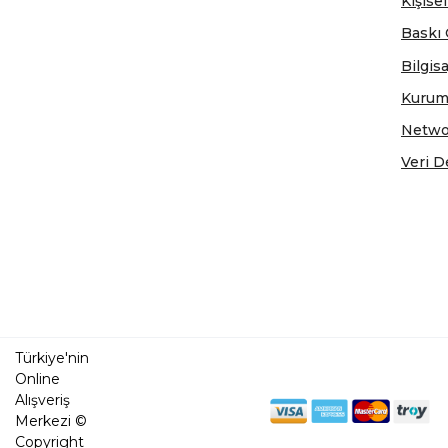
Kişisel
Baskı 
Bilgis
Kurum
Netwo
Veri D
Türkiye'nin
Online
Alışveriş
Merkezi ©
Copyright