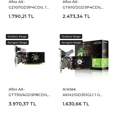
Afox AX-
Afox AX-
G210/1GD3P4CDIL 1
GT610/2GD3P4CDIL
GB DDR3 GeForce
2 GB DDR3 GeForce
1.790,21
TL
2.473,34
TL
G210 64Bit DX10
GT610 64Bit NVIDIA
NVIDIA Ekran Kartı
Ekran Kartı
Afox AX-
Arktek
GT730/4GD3P8CDIL
AKN210D3S1GL1 1 GB
4 GB GDDR3 Geforce
DDR3 GeForce
3.970,37
TL
1.630,66
TL
GT730 128Bit NVIDIA
GT210 VGA DVI
Ekran Kartı
HDMI 64Bit NVIDIA