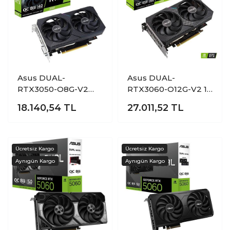
Asus DUAL-
Asus DUAL-
RTX3050-O8G-V2
RTX3060-O12G-V2 12
8GB GDDR6 GeForce
GB GDDR6 GeForce
18.140,54
TL
27.011,52
TL
RTX 3050 V2 OC
RTX 3060 V2 OC
128Bit NVIDA Ekran
192Bit NVIDIA Ekran
Kartı
Kartı