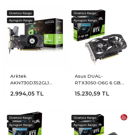
Ekran Kartı
Arktek
Asus DUAL-
AKN730D3S2GL1
RTX3050-O6G 6 GB
Cyclops 2 GB GDDR3
GDDR6 GeForce RTX
2.994,05
TL
15.230,59
TL
GeForce GT730
3050 OC 96Bit
128Bit NVIDIA Ekran
NVIDIA Ekran Kartı
Kartı