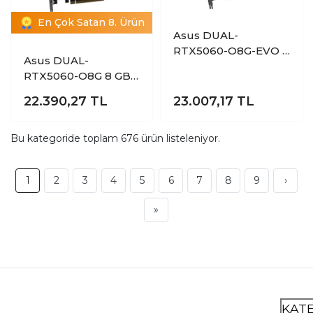
En Çok Satan 8. Ürün
Asus DUAL-
RTX5060-O8G-EVO 8
Asus DUAL-
GB GDDR7 GeForce
RTX5060-O8G 8 GB
RTX 5060 192Bit
GDDR7 GEForce RTX
NVIDIA Ekran Kartı
22.390,27
TL
23.007,17
TL
5060 OC DLSS3
128Bit NVIDIA Ekran
Kartı
Bu kategoride toplam
676
ürün listeleniyor.
1
2
3
4
5
6
7
8
9
›
»
KAT