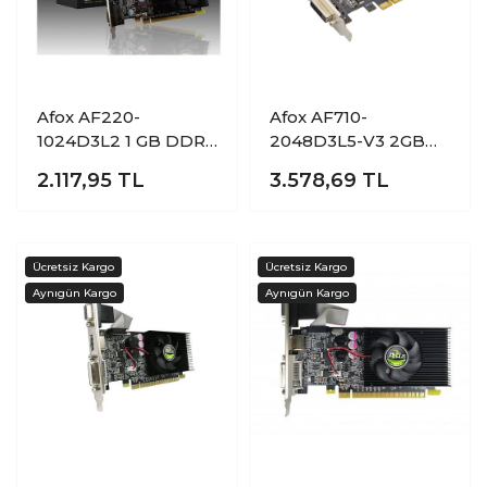
Afox AF220-
Afox AF710-
1024D3L2 1 GB DDR3
2048D3L5-V3 2GB
GeForce GT 220
DDR3 GeForce
2.117,95
TL
3.578,69
TL
128Bit NVIDIA Ekran
GT710 64Bit NVIDIA
Kartı
Ekran Kartı