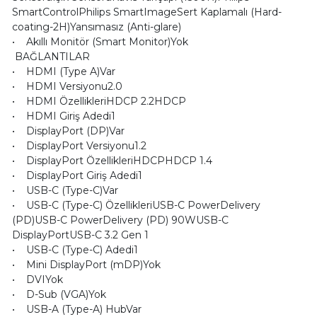
SmartControlPhilips SmartImageSert Kaplamalı (Hard-
coating-2H)Yansımasız (Anti-glare)
• Akıllı Monitör (Smart Monitor)Yok
BAĞLANTILAR
• HDMI (Type A)Var
• HDMI Versiyonu2.0
• HDMI ÖzellikleriHDCP 2.2HDCP
• HDMI Giriş Adedi1
• DisplayPort (DP)Var
• DisplayPort Versiyonu1.2
• DisplayPort ÖzellikleriHDCPHDCP 1.4
• DisplayPort Giriş Adedi1
• USB-C (Type-C)Var
• USB-C (Type-C) ÖzellikleriUSB-C PowerDelivery
(PD)USB-C PowerDelivery (PD) 90WUSB-C
DisplayPortUSB-C 3.2 Gen 1
• USB-C (Type-C) Adedi1
• Mini DisplayPort (mDP)Yok
• DVIYok
• D-Sub (VGA)Yok
• USB-A (Type-A) HubVar