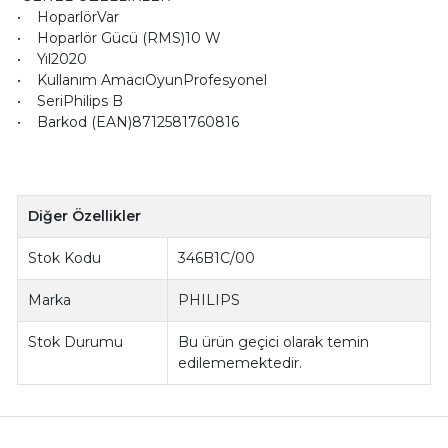
• HoparlörVar
• Hoparlör Gücü (RMS)10 W
• Yıl2020
• Kullanım AmacıOyunProfesyonel
• SeriPhilips B
• Barkod (EAN)8712581760816
Diğer Özellikler
Stok Kodu
346B1C/00
Marka
PHILIPS
Stok Durumu
Bu ürün geçici olarak temin
edilememektedir.