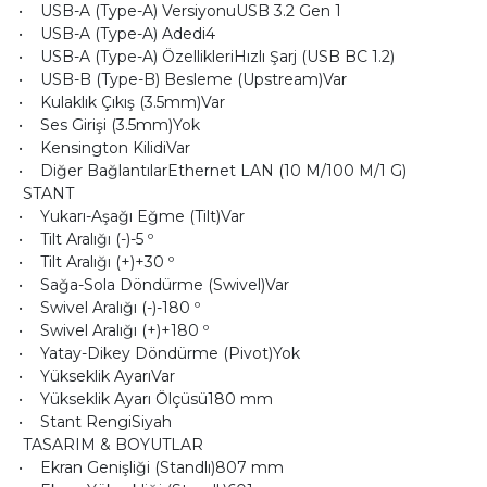
• USB-A (Type-A) VersiyonuUSB 3.2 Gen 1
• USB-A (Type-A) Adedi4
• USB-A (Type-A) ÖzellikleriHızlı Şarj (USB BC 1.2)
• USB-B (Type-B) Besleme (Upstream)Var
• Kulaklık Çıkış (3.5mm)Var
• Ses Girişi (3.5mm)Yok
• Kensington KilidiVar
• Diğer BağlantılarEthernet LAN (10 M/100 M/1 G)
STANT
• Yukarı-Aşağı Eğme (Tilt)Var
• Tilt Aralığı (-)-5 º
• Tilt Aralığı (+)+30 º
• Sağa-Sola Döndürme (Swivel)Var
• Swivel Aralığı (-)-180 º
• Swivel Aralığı (+)+180 º
• Yatay-Dikey Döndürme (Pivot)Yok
• Yükseklik AyarıVar
• Yükseklik Ayarı Ölçüsü180 mm
• Stant RengiSiyah
TASARIM & BOYUTLAR
• Ekran Genişliği (Standlı)807 mm