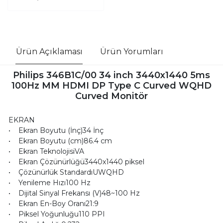
Ürün Açıklaması
Ürün Yorumları
Philips 346B1C/00 34 inch 3440x1440 5ms
100Hz MM HDMI DP Type C Curved WQHD
Curved Monitör
EKRAN
• Ekran Boyutu (İnç)34 İnç
• Ekran Boyutu (cm)86.4 cm
• Ekran TeknolojisiVA
• Ekran Çözünürlüğü3440x1440 piksel
• Çözünürlük StandardıUWQHD
• Yenileme Hızı100 Hz
• Dijital Sinyal Frekansı (V)48~100 Hz
• Ekran En-Boy Oranı21:9
• Piksel Yoğunluğu110 PPI