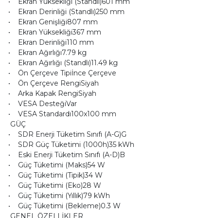
• Ekran Yüksekliği (Standlı)601 mm
• Ekran Derinliği (Standlı)250 mm
• Ekran Genişliği807 mm
• Ekran Yüksekliği367 mm
• Ekran Derinliği110 mm
• Ekran Ağırlığı7.79 kg
• Ekran Ağırlığı (Standlı)11.49 kg
• Ön Çerçeve Tipiİnce Çerçeve
• Ön Çerçeve RengiSiyah
• Arka Kapak RengiSiyah
• VESA DesteğiVar
• VESA Standardı100x100 mm
GÜÇ
• SDR Enerji Tüketim Sınıfı (A-G)G
• SDR Güç Tüketimi (1000h)35 kWh
• Eski Enerji Tüketim Sınıfı (A-D)B
• Güç Tüketimi (Maks)54 W
• Güç Tüketimi (Tipik)34 W
• Güç Tüketimi (Eko)28 W
• Güç Tüketimi (Yıllık)79 kWh
• Güç Tüketimi (Bekleme)0.3 W
GENEL ÖZELLİKLER