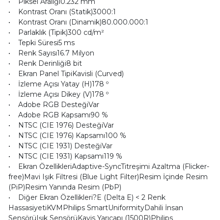
• Piksel Aralığı0.232 mm
• Kontrast Oranı (Statik)3000:1
• Kontrast Oranı (Dinamik)80.000.000:1
• Parlaklık (Tipik)300 cd/m²
• Tepki Süresi5 ms
• Renk Sayısı16.7 Milyon
• Renk Derinliği8 bit
• Ekran Panel TipiKavisli (Curved)
• İzleme Açısı Yatay (H)178 º
• İzleme Açısı Dikey (V)178 º
• Adobe RGB DesteğiVar
• Adobe RGB Kapsamı90 %
• NTSC (CIE 1976) DesteğiVar
• NTSC (CIE 1976) Kapsamı100 %
• NTSC (CIE 1931) DesteğiVar
• NTSC (CIE 1931) Kapsamı119 %
• Ekran ÖzellikleriAdaptive-SyncTitreşimi Azaltma (Flicker-
free)Mavi Işık Filtresi (Blue Light Filter)Resim İçinde Resim
(PiP)Resim Yanında Resim (PbP)
• Diğer Ekran Özellikleri?E (Delta E) < 2 Renk
HassasiyetiKVMPhilips SmartUniformityDahili İnsan
SensörüIşık SensörüKavis Yarıçapı (1500R)Philips