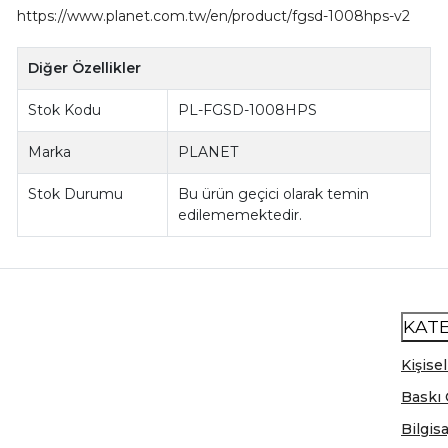
https://www.planet.com.tw/en/product/fgsd-1008hps-v2
Diğer Özellikler
Stok Kodu
PL-FGSD-1008HPS
Marka
PLANET
Stok Durumu
Bu ürün geçici olarak temin
edilememektedir.
KAT
Kişisel
Baskı 
Bilgis