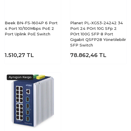
Beek BN-FS-1604P 6 Port
Planet PL-XGS3-24242 34
4 Port 10/100Mbps PoE 2
Port 24 POrt 10G SFp 2
Port Uplink PoE Switch
POrt 100G SFP 8 Port
Gigabit QSFP28 Yönetilebilir
SFP Switch
1.510,27
TL
78.862,46
TL