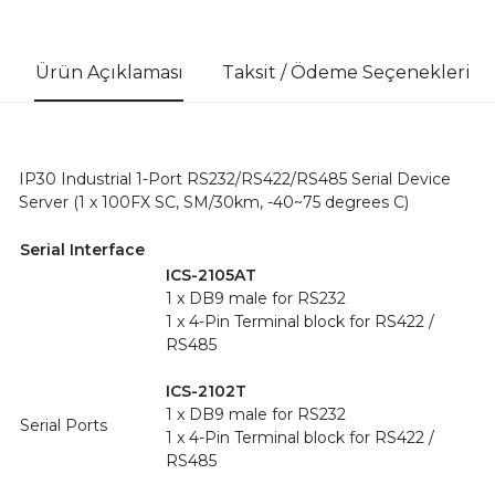
Ürün Açıklaması
Taksit / Ödeme Seçenekleri
IP30 Industrial 1-Port RS232/RS422/RS485 Serial Device
Server (1 x 100FX SC, SM/30km, -40~75 degrees C)
Serial Interface
ICS-2105AT
1 x DB9 male for RS232
1 x 4-Pin Terminal block for RS422 /
RS485
ICS-2102T
1 x DB9 male for RS232
Serial Ports
1 x 4-Pin Terminal block for RS422 /
RS485