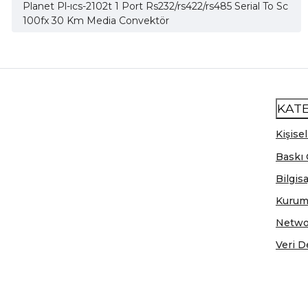
Planet Pl-ıcs-2102t 1 Port Rs232/rs422/rs485 Serial To Sc
100fx 30 Km Media Convektör
KAT
Kişisel
Baskı 
Bilgis
Kurum
Netwo
Veri D