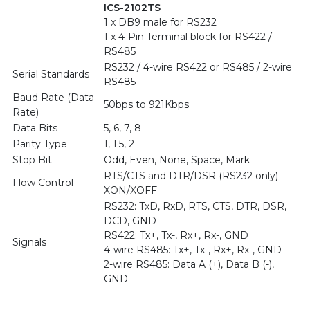
ICS-2102TS
1 x DB9 male for RS232
1 x 4-Pin Terminal block for RS422 /
RS485
RS232 / 4-wire RS422 or RS485 / 2-wire
Serial Standards
RS485
Baud Rate (Data
50bps to 921Kbps
Rate)
Data Bits
5, 6, 7, 8
Parity Type
1, 1.5, 2
Stop Bit
Odd, Even, None, Space, Mark
RTS/CTS and DTR/DSR (RS232 only)
Flow Control
XON/XOFF
RS232: TxD, RxD, RTS, CTS, DTR, DSR,
DCD, GND
RS422: Tx+, Tx-, Rx+, Rx-, GND
Signals
4-wire RS485: Tx+, Tx-, Rx+, Rx-, GND
2-wire RS485: Data A (+), Data B (-),
GND