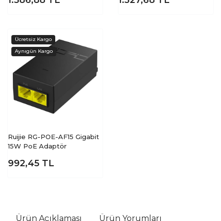
1.586,88
TL
1.327,68
TL
Ruijie RG-POE-AF15 Gigabit
15W PoE Adaptör
992,45
TL
Ürün Açıklaması
Ürün Yorumları