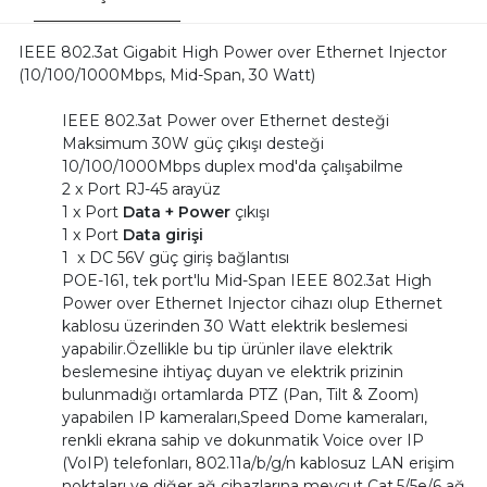
IEEE 802.3at Gigabit High Power over Ethernet Injector
(10/100/1000Mbps, Mid-Span, 30 Watt)
IEEE 802.3at Power over Ethernet desteği
Maksimum 30W güç çıkışı desteği
10/100/1000Mbps duplex mod'da çalışabilme
2 x Port RJ-45 arayüz
1 x Port
Data + Power
çıkışı
1 x Port
Data girişi
1 x DC 56V güç giriş bağlantısı
POE-161, tek port'lu Mid-Span IEEE 802.3at High
Power over Ethernet Injector cihazı olup Ethernet
kablosu üzerinden 30 Watt elektrik beslemesi
yapabilir.Özellikle bu tip ürünler ilave elektrik
beslemesine ihtiyaç duyan ve elektrik prizinin
bulunmadığı ortamlarda PTZ (Pan, Tilt & Zoom)
yapabilen IP kameraları,Speed Dome kameraları,
renkli ekrana sahip ve dokunmatik Voice over IP
(VoIP) telefonları, 802.11a/b/g/n kablosuz LAN erişim
noktaları ve diğer ağ cihazlarına mevcut Cat.5/5e/6 ağ