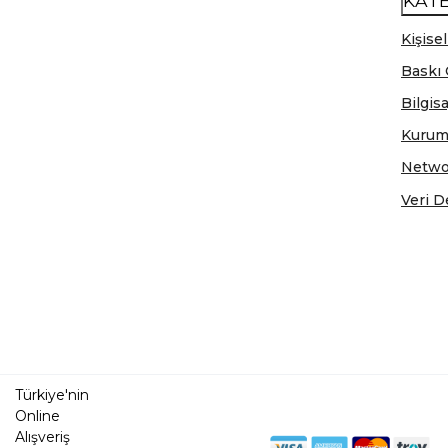
KAT
Kişisel
Baskı 
Bilgis
Kurum
Netwo
Veri D
Türkiye'nin
Online
Alışveriş