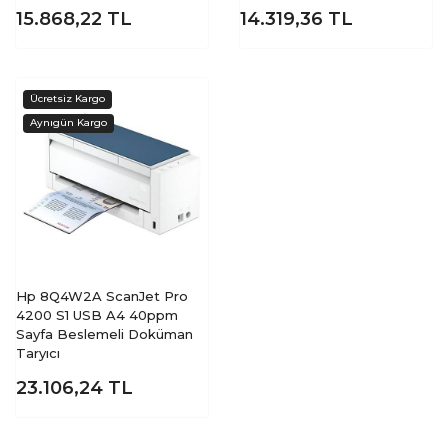
15.868,22
TL
14.319,36
TL
Hp 8Q4W2A ScanJet Pro
4200 S1 USB A4 40ppm
Sayfa Beslemeli Doküman
Taryıcı
23.106,24
TL