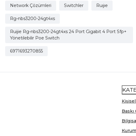
Network Çözümleri
Switchler
Ruıjıe
Rg-nbs3200-24gt4xs
Ruijie Rg-nbs3200-24gt4xs 24 Port Gigabit 4 Port Sfp+
Yönetilebilir Poe Switch
6971693270855
KAT
Kişisel
Baskı 
Bilgis
Kurum