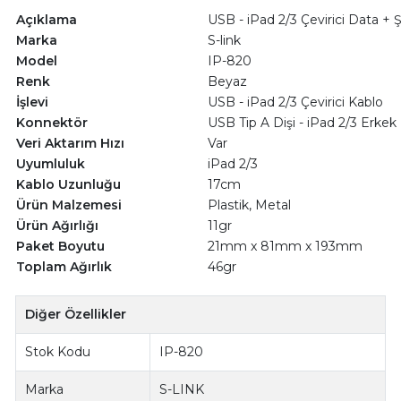
Açıklama
USB - iPad 2/3 Çevirici Data + Ş
Marka
S-link
Model
IP-820
Renk
Beyaz
İşlevi
USB - iPad 2/3 Çevirici Kablo
Konnektör
USB Tip A Dişi - iPad 2/3 Erkek
Veri Aktarım Hızı
Var
Uyumluluk
iPad 2/3
Kablo Uzunluğu
17cm
Ürün Malzemesi
Plastik, Metal
Ürün Ağırlığı
11gr
Paket Boyutu
21mm x 81mm x 193mm
Toplam Ağırlık
46gr
Diğer Özellikler
Stok Kodu
IP-820
Marka
S-LINK