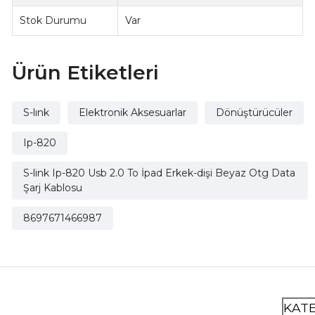
Stok Durumu
Var
Ürün Etiketleri
S-lınk
Elektronik Aksesuarlar
Dönüştürücüler
Ip-820
S-link Ip-820 Usb 2.0 To İpad Erkek-dişi Beyaz Otg Data
Şarj Kablosu
8697671466987
KAT