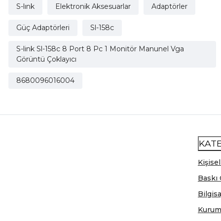
S-lınk
Elektronik Aksesuarlar
Adaptörler
Güç Adaptörleri
Sl-158c
S-link Sl-158c 8 Port 8 Pc 1 Monitör Manunel Vga
Görüntü Çoklayıcı
8680096016004
KAT
Kişisel
Baskı 
Bilgis
Kurum