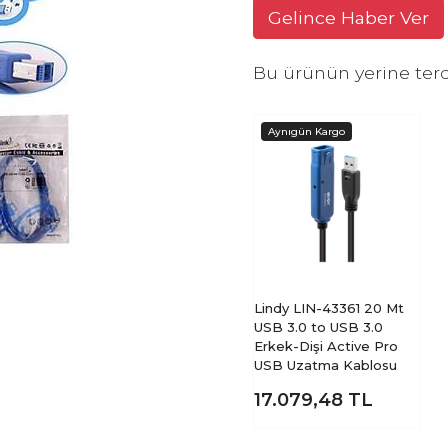
Gelince Haber Ver
Bu ürünün yerine terc
Lindy LIN-43361 20 Mt
USB 3.0 to USB 3.0
Erkek-Dişi Active Pro
USB Uzatma Kablosu
17.079,48
TL