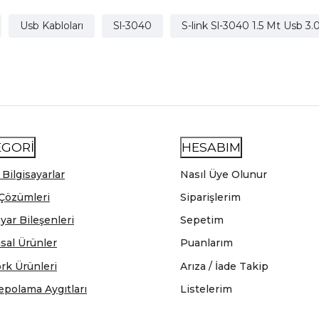
Usb Kabloları
Sl-3040
S-link Sl-3040 1.5 Mt Usb 3
EGORİ
HESABIM
 Bilgisayarlar
Nasıl Üye Olunur
Çözümleri
Siparişlerim
ayar Bileşenleri
Sepetim
sal Ürünler
Puanlarım
rk Ürünleri
Arıza / İade Takip
epolama Aygıtları
Listelerim