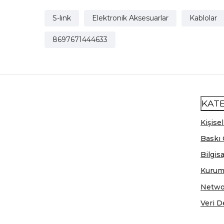
S-lınk
Elektronik Aksesuarlar
Kablolar
8697671444633
KAT
Kişisel
Baskı 
Bilgis
Kurum
Netwo
Veri D