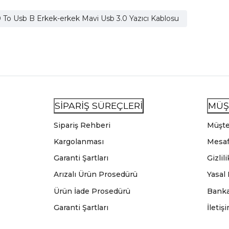
.0 To Usb B Erkek-erkek Mavi Usb 3.0 Yazıcı Kablosu
SİPARİŞ SÜREÇLERİ
MÜŞ
Sipariş Rehberi
Müşte
Kargolanması
Mesaf
Garanti Şartları
Gizlil
Arızalı Ürün Prosedürü
Yasal
Ürün İade Prosedürü
Banka
Garanti Şartları
İletiş