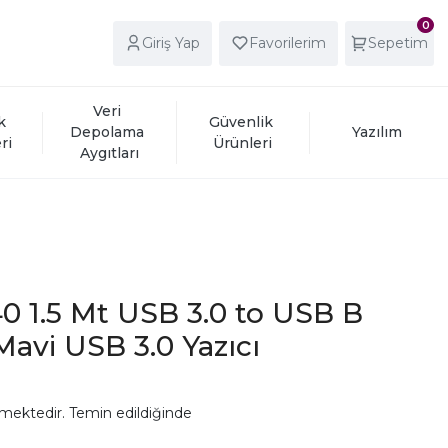
0
Giriş Yap
Favorilerim
Sepetim
Veri 
k 
Güvenlik 
Depolama 
Yazılım
ri
Ürünleri
Aygıtları
0 1.5 Mt USB 3.0 to USB B
avi USB 3.0 Yazıcı
mektedir. Temin edildiğinde