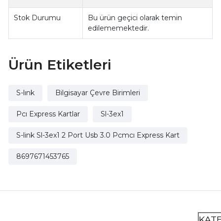
Stok Durumu
Bu ürün geçici olarak temin
edilememektedir.
Ürün Etiketleri
S-lınk
Bilgisayar Çevre Birimleri
Pcı Express Kartlar
Sl-3ex1
S-link Sl-3ex1 2 Port Usb 3.0 Pcmcı Express Kart
8697671453765
KAT