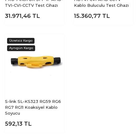
TVI-CVI-CCTV Test Cihazı
Kablo Buluculu Test Cihazı
31.971,46
TL
15.360,77
TL
S-link SL-KS323 RG59 RG6
RG7 RG11 Koaksiyel Kablo
Soyucu
592,13
TL