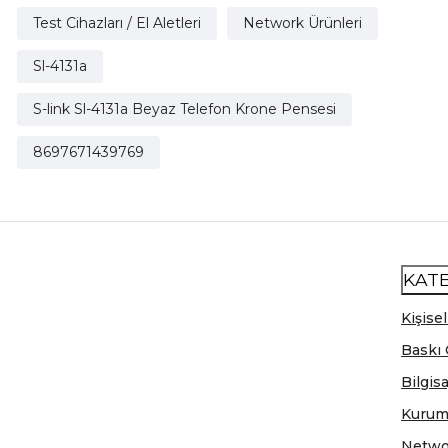
Test Cihazları / El Aletleri
Network Ürünleri
Sl-4131a
S-link Sl-4131a Beyaz Telefon Krone Pensesi
8697671439769
KAT
Kişisel
Baskı 
Bilgis
Kurum
Netwo